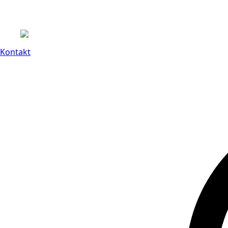
Kontakt
14 dagars full retu
Kontakt