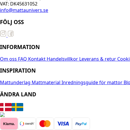
VAT: DK45631052
info@mattaunivers.se
FÖLJ OSS
INFORMATION
Om oss
FAQ
Kontakt
Handelsvillkor
Leverans & retur
Cooki
INSPIRATION
Mattunderlag
Mattmaterial
Inredningsguide för mattor
Bl
ÄNDRA LAND
Klarna.
Pay
Pal