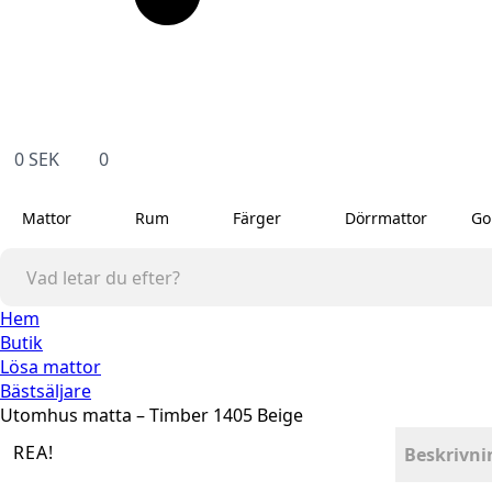
0
SEK
0
Mattor
Rum
Färger
Dörrmattor
Go
Hem
Butik
Lösa mattor
Bästsäljare
Utomhus matta – Timber 1405 Beige
REA!
Beskrivni