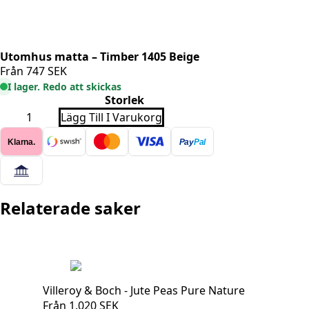
Utomhus matta – Timber 1405 Beige
Från
747
SEK
I lager. Redo att skickas
Storlek
Utomhus
Lägg Till I Varukorg
matta
-
Klarna.
Pay
Pal
Timber
1405
Beige
mängd
Relaterade saker
Villeroy & Boch - Jute Peas Pure Nature
Från
1.020
SEK