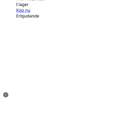
I lager
Köp nu
Erbjudande