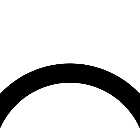
rrätt
Leveranstid på 3-8 vardagar
Över 10 000+ nöjda kunder