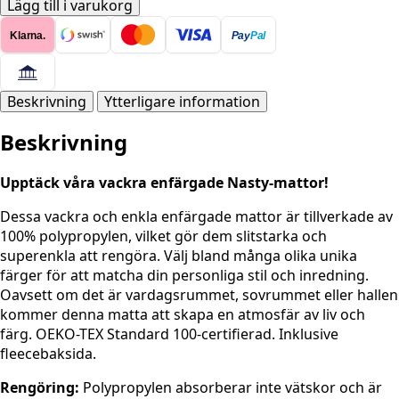
Nasty
Lägg till i varukorg
-
Klarna.
Pay
Pal
LJUSRÖD
mängd
Beskrivning
Ytterligare information
Beskrivning
Upptäck våra vackra enfärgade Nasty-mattor!
Dessa vackra och enkla enfärgade mattor är tillverkade av
100% polypropylen, vilket gör dem slitstarka och
superenkla att rengöra. Välj bland många olika unika
färger för att matcha din personliga stil och inredning.
Oavsett om det är vardagsrummet, sovrummet eller hallen
kommer denna matta att skapa en atmosfär av liv och
färg. OEKO-TEX Standard 100-certifierad. Inklusive
fleecebaksida.
Rengöring:
Polypropylen absorberar inte vätskor och är