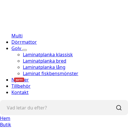
Multi
Dörrmattor
Golv
Laminatplanka klassisk
Laminatplanka bred
Laminatplanka lång
Laminat fiskbensmönster
Nyheter
NYTT
Tillbehör
Kontakt
Hem
Butik