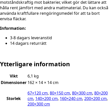
motståndskraftig mot bakterier, vilket gör det lättare att
hålla rent jämfört med andra mattmaterial. Du kan också
använda kraftfullare rengöringsmedel för att ta bort
envisa fläckar.
Information:
3-8 dagars leveranstid
14 dagars returrätt
Ytterligare information
Vikt
6,1 kg
Dimensioner
162 × 14 × 14 cm
67×120 cm
,
80×150 cm
,
80×300 cm
,
80×200
Storlek
cm
,
140×200 cm
,
160×240 cm
,
200×200 cm
,
200×300 cm