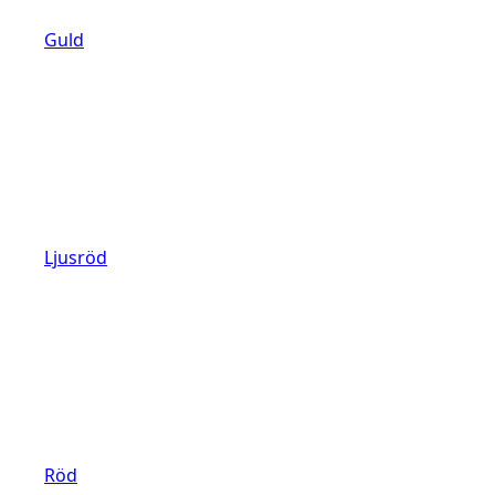
Guld
Ljusröd
Röd