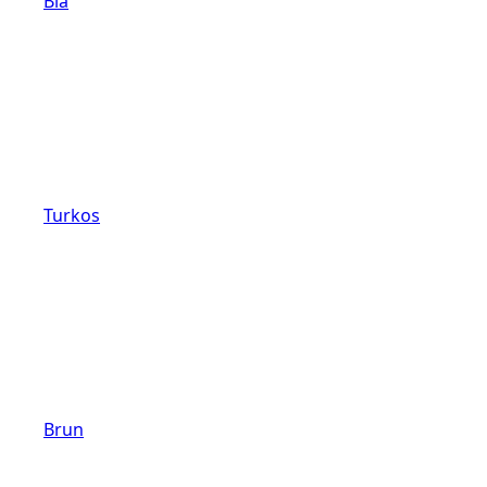
Blå
Turkos
Brun