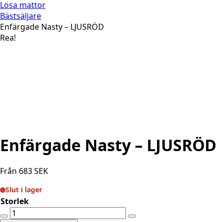
Lösa mattor
Bästsäljare
Enfärgade Nasty – LJUSRÖD
Rea!
Enfärgade Nasty – LJUSRÖD
Från
683
SEK
Slut i lager
Storlek
Enfärgade