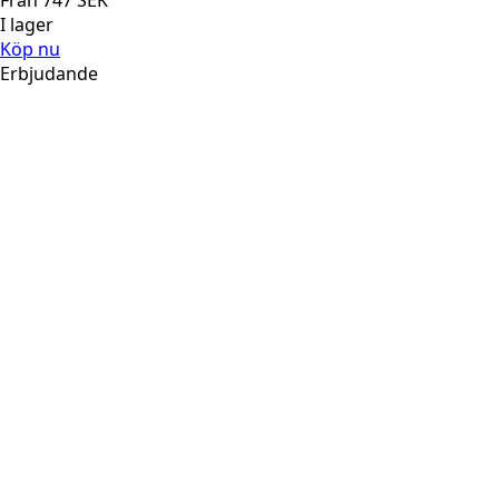
Från
747
SEK
I lager
Köp nu
Erbjudande