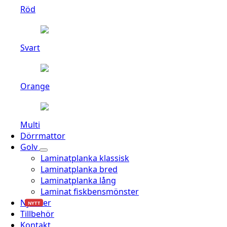
Röd
Svart
Orange
Multi
Dörrmattor
Golv
Laminatplanka klassisk
Laminatplanka bred
Laminatplanka lång
Laminat fiskbensmönster
Nyheter
NYTT
Tillbehör
Kontakt