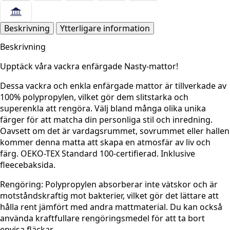
mängd
Beskrivning
Ytterligare information
Beskrivning
Upptäck våra vackra enfärgade Nasty-mattor!
Dessa vackra och enkla enfärgade mattor är tillverkade av
100% polypropylen, vilket gör dem slitstarka och
superenkla att rengöra. Välj bland många olika unika
färger för att matcha din personliga stil och inredning.
Oavsett om det är vardagsrummet, sovrummet eller hallen
kommer denna matta att skapa en atmosfär av liv och
färg. OEKO-TEX Standard 100-certifierad. Inklusive
fleecebaksida.
Rengöring:
Polypropylen absorberar inte vätskor och är
motståndskraftig mot bakterier, vilket gör det lättare att
hålla rent jämfört med andra mattmaterial. Du kan också
använda kraftfullare rengöringsmedel för att ta bort
envisa fläckar.