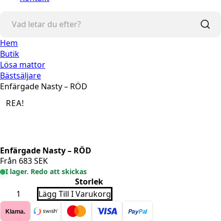
Hem
Butik
Lösa mattor
Bästsäljare
Enfärgade Nasty – RÖD
REA!
Enfärgade Nasty – RÖD
Från
683
SEK
I lager. Redo att skickas
Storlek
Enfärgade
Lägg Till I Varukorg
Nasty
-
Klarna.
Pay
Pal
RÖD