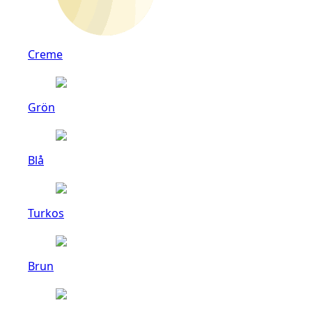
Creme
Grön
Blå
Turkos
Brun