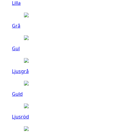
Lilla
Grå
Gul
Ljusgrå
Guld
Ljusröd