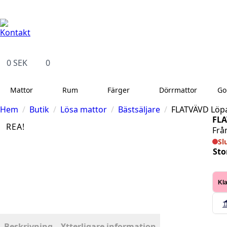
Kontakt
14 dagars full returrätt
Leveranstid på 3-8 var
Kontakt
0
SEK
0
Mattor
Rum
Färger
Dörrmattor
Go
Hem
Butik
Lösa mattor
Bästsäljare
FLATVÄVD Löpa
FLA
REA!
Frå
Sl
Sto
FLA
Löp
Nat
Kla
600
-
Bru
Sisa
Loo
mä
Beskrivning
Ytterligare information