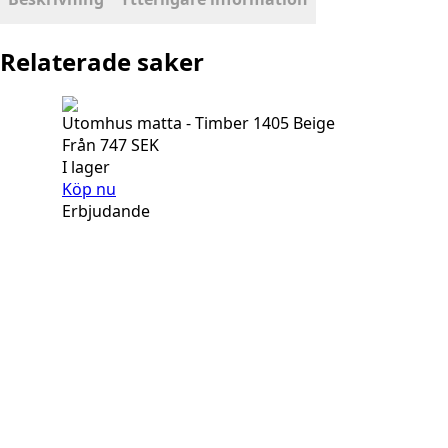
Relaterade saker
Utomhus matta - Timber 1405 Beige
Från
747
SEK
I lager
Köp nu
Erbjudande