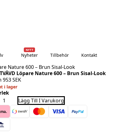
dagar
Över 10 000+ nöjda kunder
Leverans till dörren
NYTT
lv
Nyheter
Tillbehör
Kontakt
re Nature 600 – Brun Sisal-Look
TVÄVD Löpare Nature 600 – Brun Sisal-Look
n
953
SEK
ut i lager
rlek
TVÄVD
Lägg Till I Varukorg
are
ure
rna.
Pay
Pal
n
l-
k
ngd