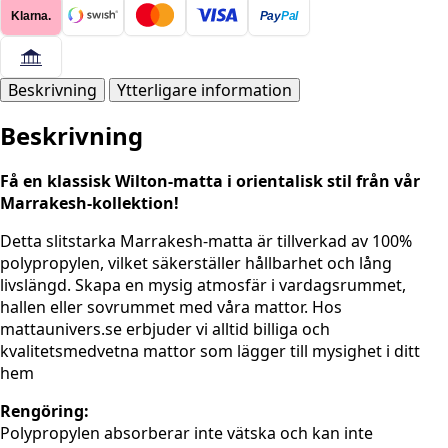
-
Klarna.
Pay
Pal
BEIGE
mängd
Beskrivning
Ytterligare information
Beskrivning
Få en klassisk Wilton-matta i orientalisk stil från vår
Marrakesh-kollektion!
Detta slitstarka Marrakesh-matta är tillverkad av 100%
polypropylen, vilket säkerställer hållbarhet och lång
livslängd. Skapa en mysig atmosfär i vardagsrummet,
hallen eller sovrummet med våra mattor. Hos
mattaunivers.se erbjuder vi alltid billiga och
kvalitetsmedvetna mattor som lägger till mysighet i ditt
hem
Rengöring:
Polypropylen absorberar inte vätska och kan inte