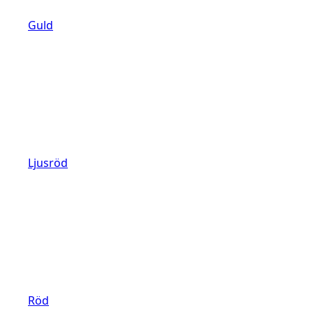
Guld
Ljusröd
Röd