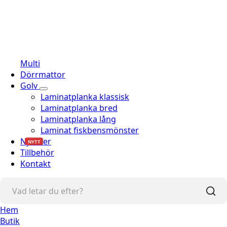
Multi
Dörrmattor
Golv
Laminatplanka klassisk
Laminatplanka bred
Laminatplanka lång
Laminat fiskbensmönster
Nyheter
NYTT
Tillbehör
Kontakt
Hem
Butik