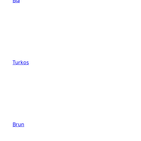
Blå
Turkos
Brun