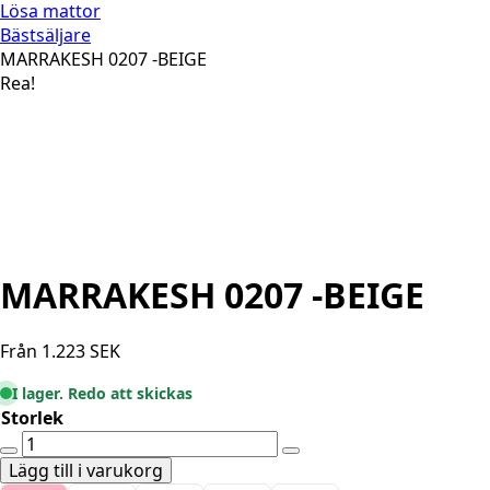
Lösa mattor
Bästsäljare
MARRAKESH 0207 -BEIGE
Rea!
MARRAKESH 0207 -BEIGE
Från
1.223
SEK
I lager. Redo att skickas
Storlek
MARRAKESH
0207
Lägg till i varukorg