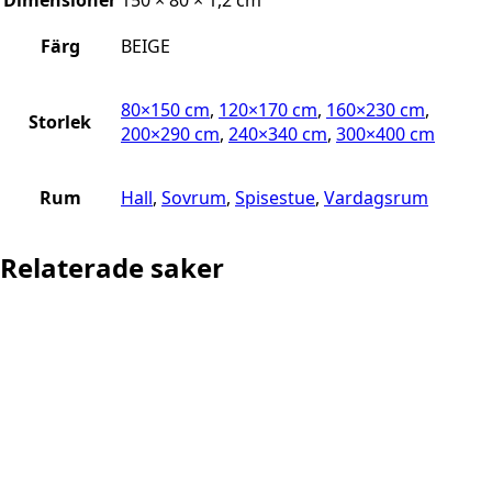
Färg
BEIGE
80×150 cm
,
120×170 cm
,
160×230 cm
,
Storlek
200×290 cm
,
240×340 cm
,
300×400 cm
Rum
Hall
,
Sovrum
,
Spisestue
,
Vardagsrum
Relaterade saker