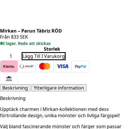
Mirkan – Parun Täbriz RÖD
Från
833
SEK
I lager. Redo att skickas
Storlek
Mirkan
Lägg Till I Varukorg
-
Parun
Klarna.
Pay
Pal
Täbriz
RÖD
mängd
Beskrivning
Ytterligare information
Beskrivning
Upptäck charmen i Mirkan-kollektionen med dess
förtrollande design, unika mönster och livliga färgspel!
Välj bland fascinerande mönster och färger som passar