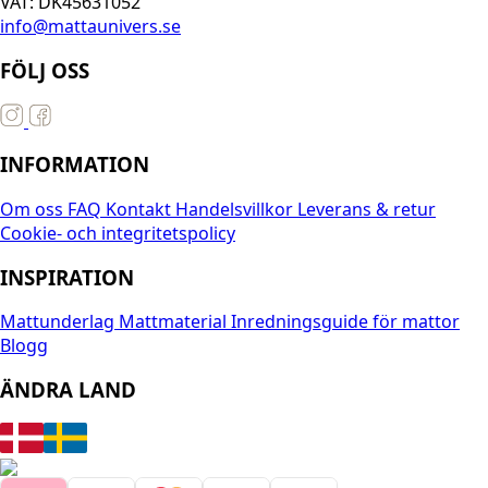
VAT: DK45631052
info@mattaunivers.se
FÖLJ OSS
INFORMATION
Om oss
FAQ
Kontakt
Handelsvillkor
Leverans & retur
Cookie- och integritetspolicy
INSPIRATION
Mattunderlag
Mattmaterial
Inredningsguide för mattor
Blogg
ÄNDRA LAND