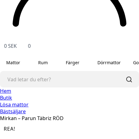
0
SEK
0
Mattor
Rum
Färger
Dörrmattor
Go
Hem
Butik
Lösa mattor
Bästsäljare
Mirkan – Parun Täbriz RÖD
REA!