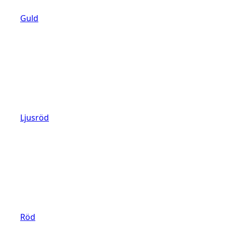
Guld
Ljusröd
Röd