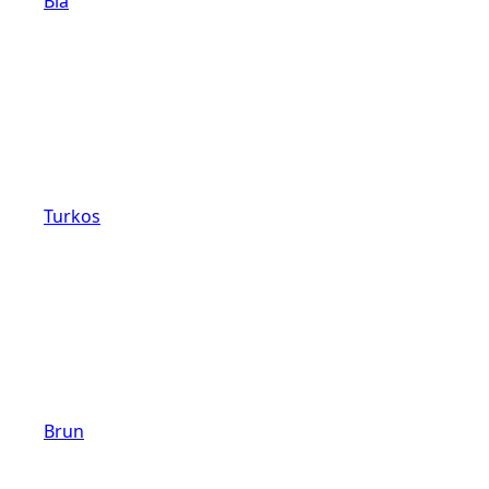
Blå
Turkos
Brun