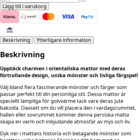
matta
Lägg till i varukorg
-
Klarna.
Pay
Pal
Harirud
Cream
mängd
Beskrivning
Ytterligare information
Beskrivning
Upptäck charmen i orientaliska mattor med deras
förtrollande design, unika mönster och livliga färgspel!
Välj bland flera fascinerande mönster och färger som
passar perfekt till din personliga stil. Dessa mattor är
speciellt lämpliga för golvvärme tack vare deras jute
baksida. Oavsett om du vill placera den i vardagsrummet,
hallen eller sovrummet kommer denna persiska matta
skapa en varm och inbjudande atmosfär av mys och liv.
Dyk ner i mattans historia och betagande mönster som