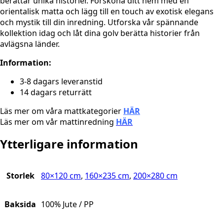
berättar unika historier. Försköna ditt hem med en
orientalisk matta och lägg till en touch av exotisk elegans
och mystik till din inredning. Utforska vår spännande
kollektion idag och låt dina golv berätta historier från
avlägsna länder.
Information:
3-8 dagars leveranstid
14 dagars returrätt
Läs mer om våra mattkategorier
HÄR
Läs mer om vår mattinredning
HÄR
Ytterligare information
Storlek
80×120 cm
,
160×235 cm
,
200×280 cm
Baksida
100% Jute / PP