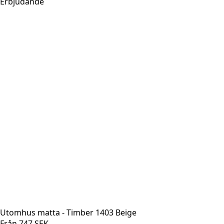
Erbjudande
Utomhus matta - Timber 1403 Beige
Från
747
SEK