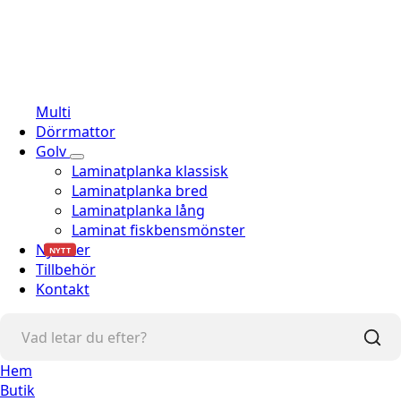
Multi
Dörrmattor
Golv
Laminatplanka klassisk
Laminatplanka bred
Laminatplanka lång
Laminat fiskbensmönster
Nyheter
NYTT
Tillbehör
Kontakt
Hem
Butik