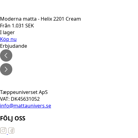
Moderna matta - Helix 2201 Cream
Från
1.031
SEK
I lager
Köp nu
Erbjudande
Tæppeuniverset ApS
VAT: DK45631052
info@mattaunivers.se
FÖLJ OSS