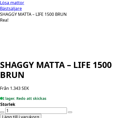
Lösa mattor
Bästsäljare
SHAGGY MATTA – LIFE 1500 BRUN
Rea!
SHAGGY MATTA – LIFE 1500
BRUN
Från
1.343
SEK
I lager. Redo att skickas
Storlek
SHAGGY
MATTA
Lägg till i varukorg