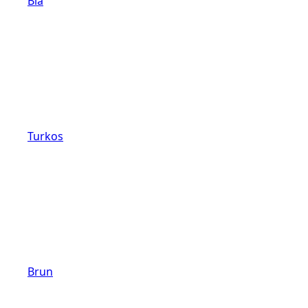
Blå
Turkos
Brun