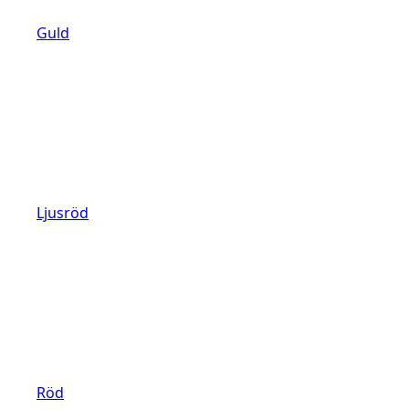
Guld
Ljusröd
Röd