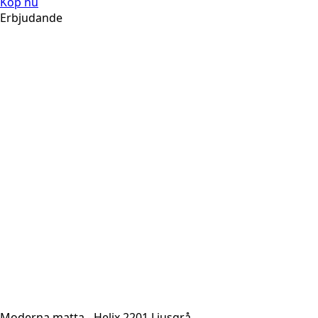
Köp nu
Erbjudande
Moderna matta - Helix 2201 Ljusgrå