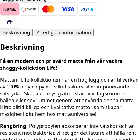
-
Klarna.
Pay
Pal
LIFE
1500
BRUN
mängd
Beskrivning
Ytterligare information
Beskrivning
Få en modern och prisvärd matta från vår vackra
shaggy-kollektion Life!
Mattan i Life-kollektionen har en hög lugg och är tillverkad
av 100% polypropylen, vilket säkerställer imponerande
slitstyrka. Skapa en mysig atmosfär i vardagsrummet,
hallen eller sovrummet genom att använda denna matta.
Hitta alltid billiga och kvalitativa mattor som skapar
mysighet i ditt hem hos mattaunivers.se!
Rengöring:
Polypropylen absorberar inte vätskor och är
resistent mot bakterier, vilket gör det lättare att hålla rent
jämfört med andra mattmaterial. Du kan också använda