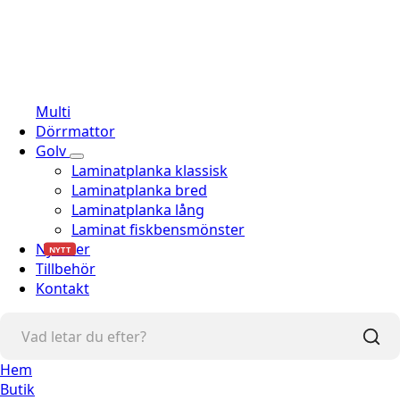
Multi
Dörrmattor
Golv
Laminatplanka klassisk
Laminatplanka bred
Laminatplanka lång
Laminat fiskbensmönster
Nyheter
NYTT
Tillbehör
Kontakt
Hem
Butik