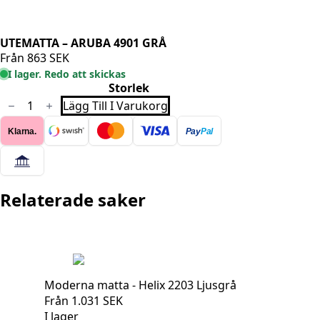
UTEMATTA – ARUBA 4901 GRÅ
Från
863
SEK
I lager. Redo att skickas
Storlek
UTEMATTA
Lägg Till I Varukorg
-
ARUBA
Klarna.
Pay
Pal
4901
GRÅ
mängd
Relaterade saker
Moderna matta - Helix 2203 Ljusgrå
Från
1.031
SEK
I lager