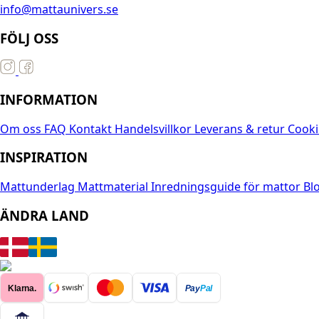
info@mattaunivers.se
FÖLJ OSS
INFORMATION
Om oss
FAQ
Kontakt
Handelsvillkor
Leverans & retur
Cooki
INSPIRATION
Mattunderlag
Mattmaterial
Inredningsguide för mattor
Bl
ÄNDRA LAND
Klarna.
Pay
Pal