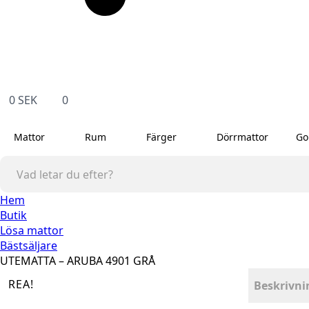
0
SEK
0
Mattor
Rum
Färger
Dörrmattor
Go
Hem
Butik
Lösa mattor
Bästsäljare
UTEMATTA – ARUBA 4901 GRÅ
REA!
Beskrivni