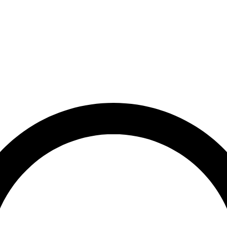
rrätt
Leveranstid på 3-8 vardagar
Över 10 000+ nöjda kunder