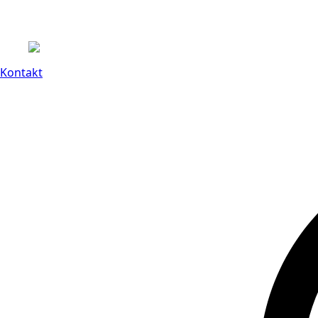
Kontakt
14 dagars full retu
Kontakt