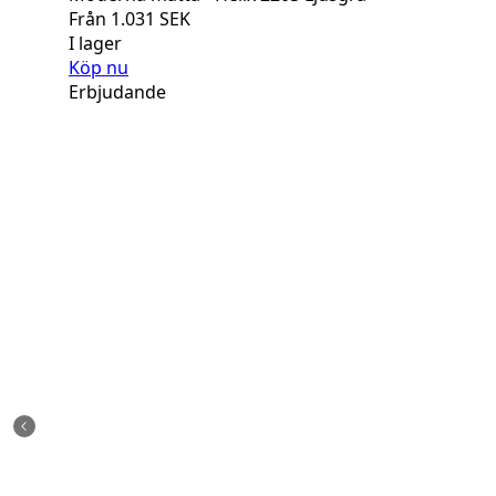
Från
1.031
SEK
I lager
Köp nu
Erbjudande