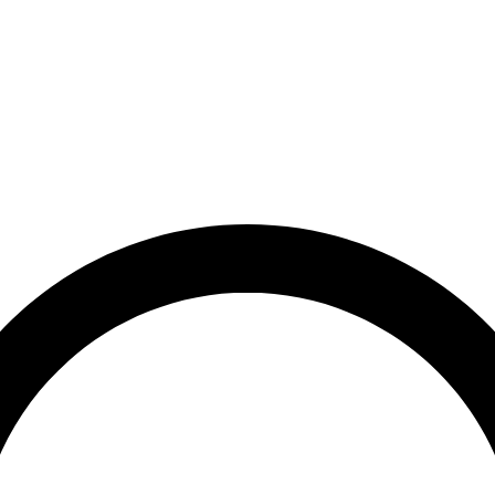
rrätt
Leveranstid på 3-8 vardagar
Över 10 000+ nöjda kunder