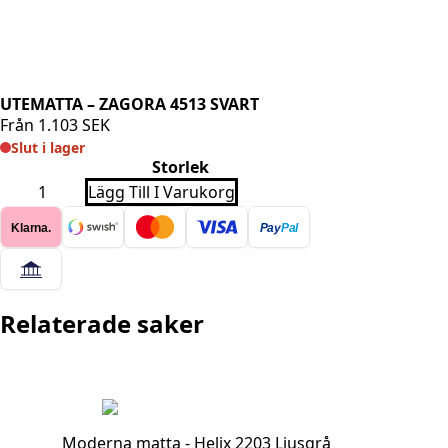
UTEMATTA – ZAGORA 4513 SVART
Från
1.103
SEK
Slut i lager
Storlek
UTEMATTA
Lägg Till I Varukorg
-
ZAGORA
Klarna.
Pay
Pal
4513
SVART
mängd
Relaterade saker
Moderna matta - Helix 2203 Ljusgrå