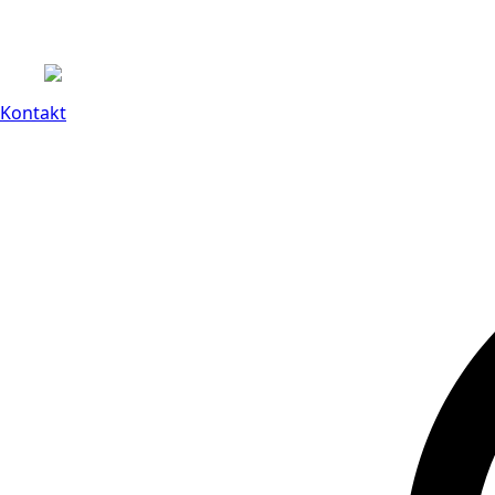
Kontakt
14 dagars full retu
Kontakt