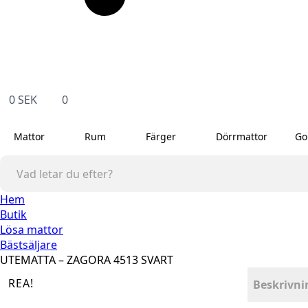
0
SEK
0
Mattor
Rum
Färger
Dörrmattor
Go
Hem
Butik
Lösa mattor
Bästsäljare
UTEMATTA – ZAGORA 4513 SVART
REA!
Beskrivni