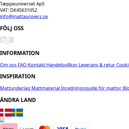
Tæppeuniverset ApS
VAT: DK45631052
info@mattaunivers.se
FÖLJ OSS
INFORMATION
Om oss
FAQ
Kontakt
Handelsvillkor
Leverans & retur
Cooki
INSPIRATION
Mattunderlag
Mattmaterial
Inredningsguide för mattor
Bl
ÄNDRA LAND