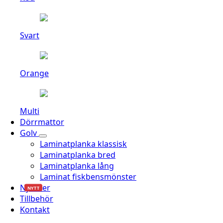
Svart
Orange
Multi
Dörrmattor
Golv
Laminatplanka klassisk
Laminatplanka bred
Laminatplanka lång
Laminat fiskbensmönster
Nyheter
NYTT
Tillbehör
Kontakt