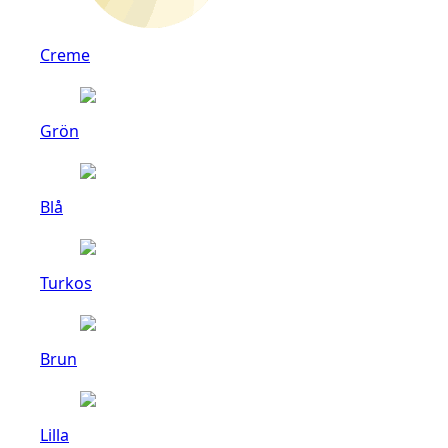
Creme
Grön
Blå
Turkos
Brun
Lilla