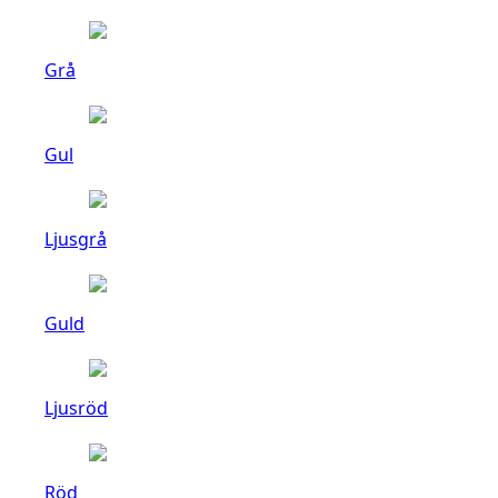
Grå
Gul
Ljusgrå
Guld
Ljusröd
Röd