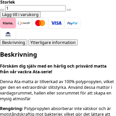
Storlek
ATA
7000
Lägg till i varukorg
CREAM
Klarna.
Pay
Pal
mängd
Beskrivning
Ytterligare information
Beskrivning
Förskäm dig själv med en härlig och prisvärd matta
från vår vackra Ata-serie!
Denna Ata-matta är tillverkad av 100% polypropylen, vilket
ger den en extraordinär slitstyrka. Använd dessa mattor i
vardagsrummet, hallen eller sovrummet för att skapa en
mysig atmosfär
Rengöring:
Polypropylen absorberar inte vätskor och är
motståndskraftig mot bakterier, vilket gör det lättare att