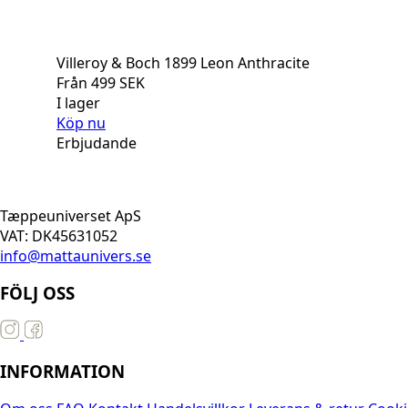
Villeroy & Boch 1899 Leon Anthracite
Från
499
SEK
I lager
Köp nu
Erbjudande
Tæppeuniverset ApS
VAT: DK45631052
info@mattaunivers.se
FÖLJ OSS
INFORMATION