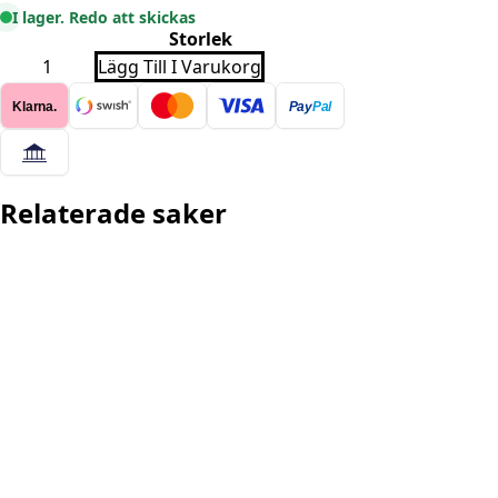
I lager. Redo att skickas
Storlek
ATA
Lägg Till I Varukorg
7000
MOCCA
Klarna.
Pay
Pal
RUND
mängd
Relaterade saker