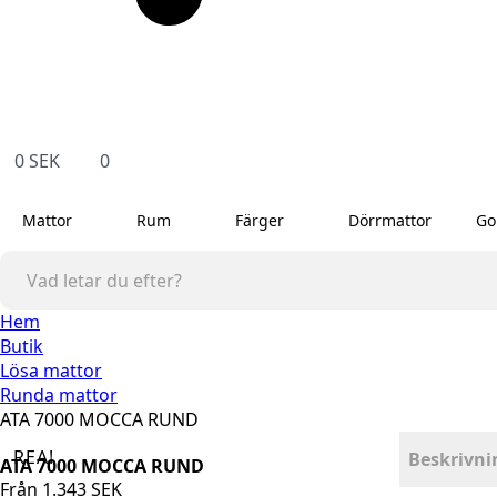
0
SEK
0
Mattor
Rum
Färger
Dörrmattor
Go
Hem
Butik
Lösa mattor
Runda mattor
ATA 7000 MOCCA RUND
REA!
Beskrivni
ATA 7000 MOCCA RUND
Från
1.343
SEK