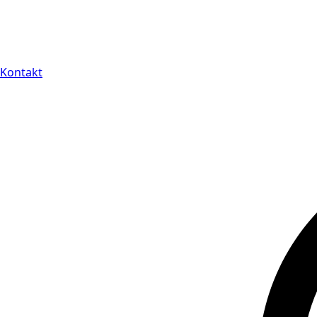
Kontakt
14 dagars full retu
Kontakt