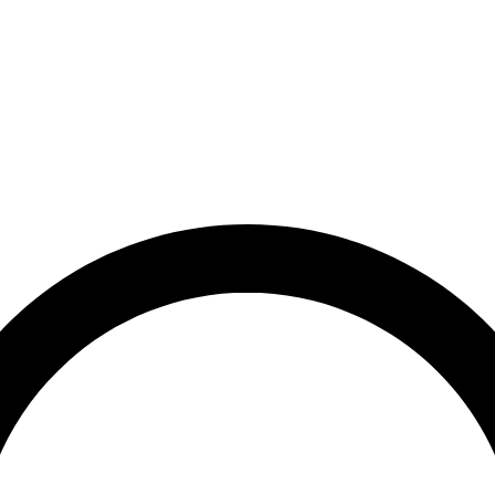
rrätt
Leveranstid på 3-8 vardagar
Över 10 000+ nöjda kunder