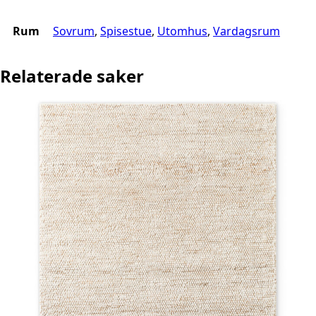
Rum
Sovrum
,
Spisestue
,
Utomhus
,
Vardagsrum
Relaterade saker