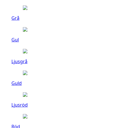
Grå
Gul
Ljusgrå
Guld
Ljusröd
Röd