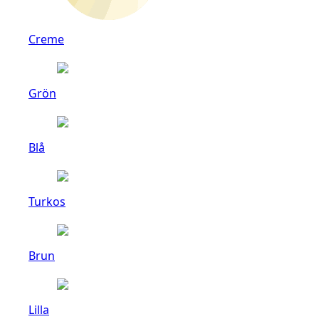
Creme
Grön
Blå
Turkos
Brun
Lilla