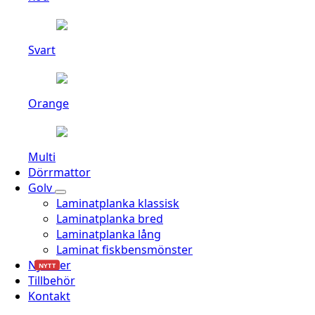
Svart
Orange
Multi
Dörrmattor
Golv
Laminatplanka klassisk
Laminatplanka bred
Laminatplanka lång
Laminat fiskbensmönster
Nyheter
NYTT
Tillbehör
Kontakt