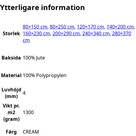
Ytterligare information
80×150 cm
,
80×250 cm
,
120×170 cm
,
140×200 cm
,
Storlek
160×230 cm
,
200×290 cm
,
240×340 cm
,
280×370
cm
Baksida
100% Jute
Material
100% Polypropylen
Luvhöjd
4
(mm)
Vikt pr.
m2
1300
(gram)
Färg
CREAM