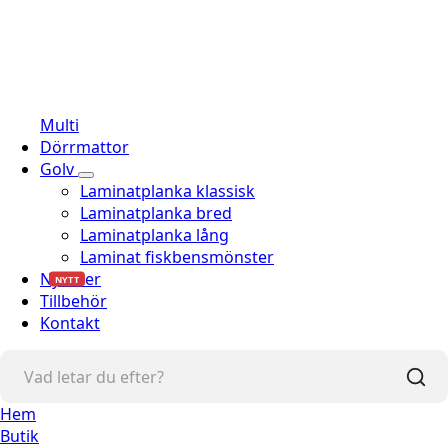
Multi
Dörrmattor
Golv
Laminatplanka klassisk
Laminatplanka bred
Laminatplanka lång
Laminat fiskbensmönster
Nyheter
NYTT
Tillbehör
Kontakt
Hem
Butik