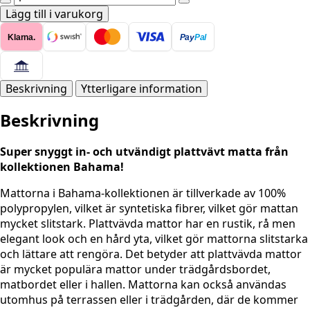
-
Lägg till i varukorg
BAHAMA
Klarna.
Pay
Pal
5153
BLÅ
mängd
Beskrivning
Ytterligare information
Beskrivning
Super snyggt in- och utvändigt plattvävt matta från
kollektionen Bahama!
Mattorna i Bahama-kollektionen är tillverkade av 100%
polypropylen, vilket är syntetiska fibrer, vilket gör mattan
mycket slitstark. Plattvävda mattor har en rustik, rå men
elegant look och en hård yta, vilket gör mattorna slitstarka
och lättare att rengöra. Det betyder att plattvävda mattor
är mycket populära mattor under trädgårdsbordet,
matbordet eller i hallen. Mattorna kan också användas
utomhus på terrassen eller i trädgården, där de kommer