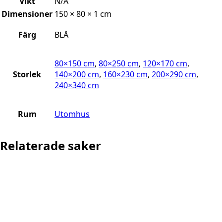
Vikt
N/A
Dimensioner
150 × 80 × 1 cm
Färg
BLÅ
80×150 cm
,
80×250 cm
,
120×170 cm
,
Storlek
140×200 cm
,
160×230 cm
,
200×290 cm
,
240×340 cm
Rum
Utomhus
Relaterade saker