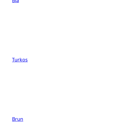
Blå
Turkos
Brun