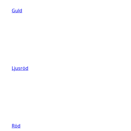
Guld
Ljusröd
Röd