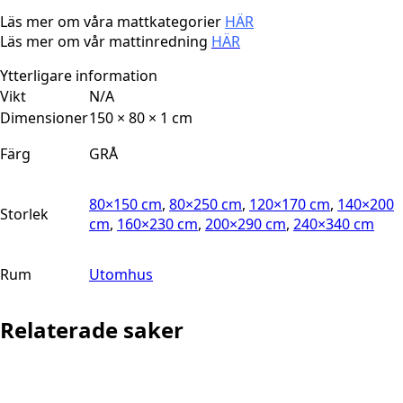
Läs mer om våra mattkategorier
HÄR
Läs mer om vår mattinredning
HÄR
Ytterligare information
Vikt
N/A
Dimensioner
150 × 80 × 1 cm
Färg
GRÅ
80×150 cm
,
80×250 cm
,
120×170 cm
,
140×200
Storlek
cm
,
160×230 cm
,
200×290 cm
,
240×340 cm
Rum
Utomhus
Relaterade saker