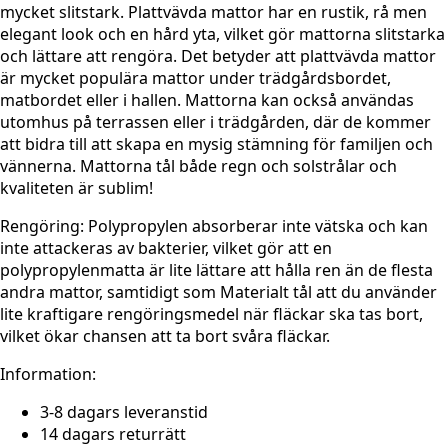
mycket slitstark. Plattvävda mattor har en rustik, rå men
elegant look och en hård yta, vilket gör mattorna slitstarka
och lättare att rengöra. Det betyder att plattvävda mattor
är mycket populära mattor under trädgårdsbordet,
matbordet eller i hallen. Mattorna kan också användas
utomhus på terrassen eller i trädgården, där de kommer
att bidra till att skapa en mysig stämning för familjen och
vännerna. Mattorna tål både regn och solstrålar och
kvaliteten är sublim!
Rengöring:
Polypropylen absorberar inte vätska och kan
inte attackeras av bakterier, vilket gör att en
polypropylenmatta är lite lättare att hålla ren än de flesta
andra mattor, samtidigt som Materialt tål att du använder
lite kraftigare rengöringsmedel när fläckar ska tas bort,
vilket ökar chansen att ta bort svåra fläckar.
Information:
3-8 dagars leveranstid
14 dagars returrätt