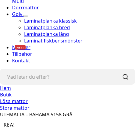
Multi
Dörrmattor
Golv
Laminatplanka klassisk
Laminatplanka bred
Laminatplanka lång
Laminat fiskbensmönster
Nyheter
NYTT
Tillbehör
Kontakt
Hem
Butik
Lösa mattor
Stora mattor
UTEMATTA – BAHAMA 5158 GRÅ
REA!