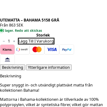
UTEMATTA – BAHAMA 5158 GRÅ
Från
863
SEK
I lager. Redo att skickas
Storlek
UTEMATTA
Lägg Till I Varukorg
-
BAHAMA
Klarna.
Pay
Pal
5158
GRÅ
mängd
Beskrivning
Ytterligare information
Beskrivning
Super snyggt in- och utvändigt plattvävt matta från
kollektionen Bahama!
Mattorna i Bahama-kollektionen är tillverkade av 100%
polypropylen, vilket är syntetiska fibrer, vilket gör mattan