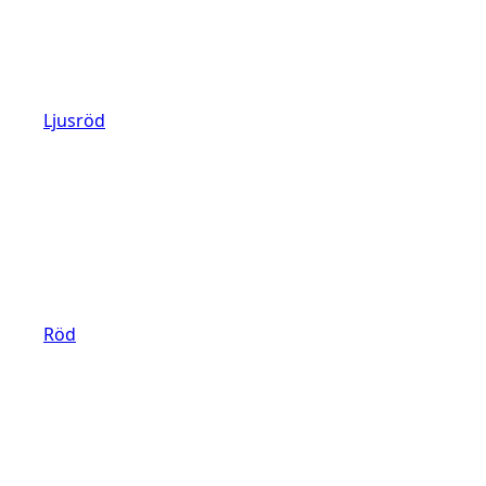
Ljusröd
Röd