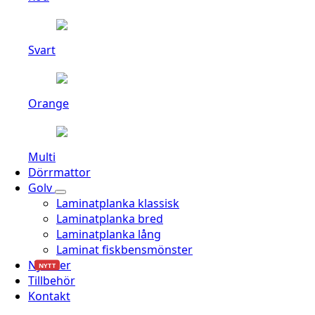
Svart
Orange
Multi
Dörrmattor
Golv
Laminatplanka klassisk
Laminatplanka bred
Laminatplanka lång
Laminat fiskbensmönster
Nyheter
NYTT
Tillbehör
Kontakt