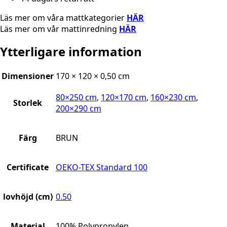
Läs mer om våra mattkategorier
HÄR
Läs mer om vår mattinredning
HÄR
Ytterligare information
Dimensioner
170 × 120 × 0,50 cm
80×250 cm
,
120×170 cm
,
160×230 cm
,
Storlek
200×290 cm
Färg
BRUN
Certificate
OEKO-TEX Standard 100
lovhöjd (cm)
0.50
Material
100% Polypropylen