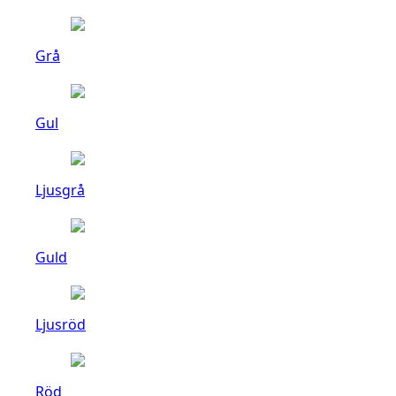
Grå
Gul
Ljusgrå
Guld
Ljusröd
Röd