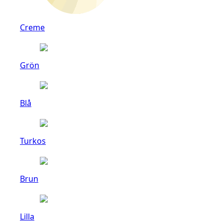
Creme
Grön
Blå
Turkos
Brun
Lilla