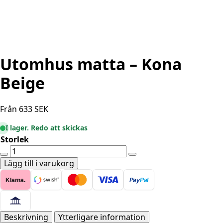
Utomhus matta – Kona
Beige
Från
633
SEK
I lager. Redo att skickas
Storlek
Utomhus
matta
Lägg till i varukorg
-
Klarna.
Pay
Pal
Kona
Beige
mängd
Beskrivning
Ytterligare information