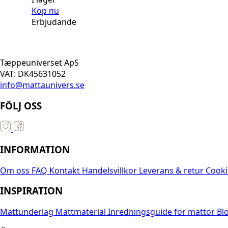
Köp nu
Erbjudande
Tæppeuniverset ApS
VAT: DK45631052
info@mattaunivers.se
FÖLJ OSS
INFORMATION
Om oss
FAQ
Kontakt
Handelsvillkor
Leverans & retur
Cooki
INSPIRATION
Mattunderlag
Mattmaterial
Inredningsguide för mattor
Bl