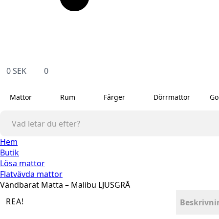
0
SEK
0
Mattor
Rum
Färger
Dörrmattor
Go
Hem
Butik
Lösa mattor
Flatvävda mattor
Vändbarat Matta – Malibu LJUSGRÅ
REA!
Beskrivni