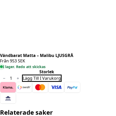
Vändbarat Matta – Malibu LJUSGRÅ
Från
953
SEK
I lager. Redo att skickas
Storlek
Vändbarat
Lägg Till I Varukorg
Matta
-
Klarna.
Pay
Pal
Malibu
LJUSGRÅ
mängd
Relaterade saker