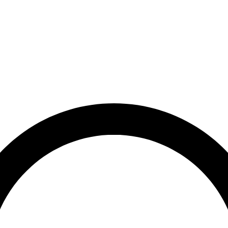
rrätt
Leveranstid på 3-8 vardagar
Över 10 000+ nöjda kunder