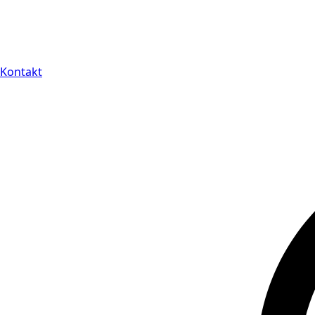
Kontakt
14 dagars full retu
Kontakt