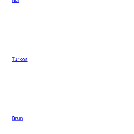
Blå
Turkos
Brun