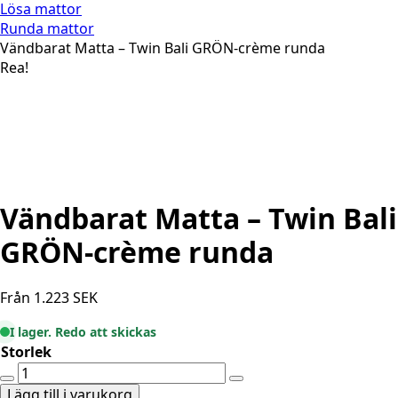
Lösa mattor
Runda mattor
Vändbarat Matta – Twin Bali GRÖN-crème runda
Rea!
Vändbarat Matta – Twin Bali
GRÖN-crème runda
Från
1.223
SEK
I lager. Redo att skickas
Storlek
Vändbarat
Matta
Lägg till i varukorg