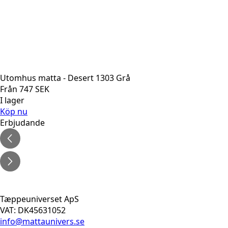
Utomhus matta - Desert 1303 Grå
Från
747
SEK
I lager
Köp nu
Erbjudande
Tæppeuniverset ApS
VAT: DK45631052
info@mattaunivers.se