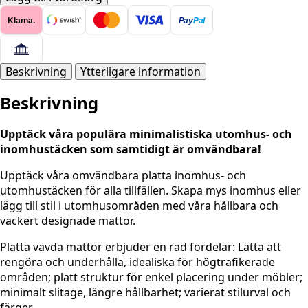
-
Klarna.
Pay
Pal
Twin
Bali
GRÖN-
crème
Beskrivning
Ytterligare information
runda
Beskrivning
mängd
Upptäck våra populära minimalistiska utomhus- och
inomhustäcken som samtidigt är omvändbara!
Upptäck våra omvändbara platta inomhus- och
utomhustäcken för alla tillfällen. Skapa mys inomhus eller
lägg till stil i utomhusområden med våra hållbara och
vackert designade mattor.
Platta vävda mattor erbjuder en rad fördelar: Lätta att
rengöra och underhålla, idealiska för högtrafikerade
områden; platt struktur för enkel placering under möbler;
minimalt slitage, längre hållbarhet; varierat stilurval och
färger.