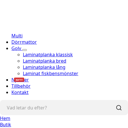
Multi
Dörrmattor
Golv
Laminatplanka klassisk
Laminatplanka bred
Laminatplanka lång
Laminat fiskbensmönster
Nyheter
NYTT
Tillbehör
Kontakt
Hem
Butik