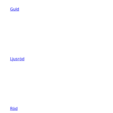
Guld
Ljusröd
Röd