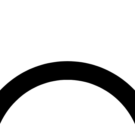
rrätt
Leveranstid på 3-8 vardagar
Över 10 000+ nöjda kunder