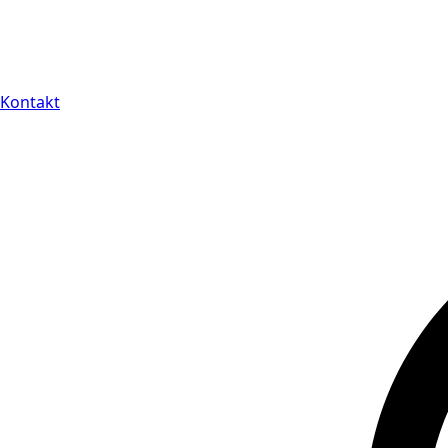
Kontakt
14 dagars full retu
Kontakt