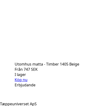
Utomhus matta - Timber 1405 Beige
Från
747
SEK
I lager
Köp nu
Erbjudande
Tæppeuniverset ApS