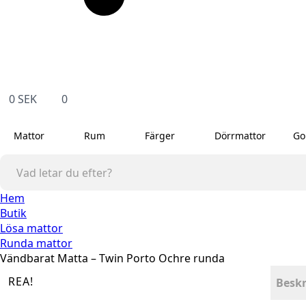
0
SEK
0
Mattor
Rum
Färger
Dörrmattor
Go
Hem
Butik
Lösa mattor
Runda mattor
Vändbarat Matta – Twin Porto Ochre runda
REA!
Beskr