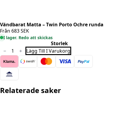
Vändbarat Matta – Twin Porto Ochre runda
Från
683
SEK
I lager. Redo att skickas
Storlek
Vändbarat
Lägg Till I Varukorg
Matta
-
Klarna.
Pay
Pal
Twin
Porto
Ochre
runda
mängd
Relaterade saker