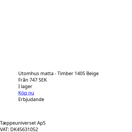
Utomhus matta - Timber 1405 Beige
Från
747
SEK
I lager
Köp nu
Erbjudande
Tæppeuniverset ApS
VAT: DK45631052