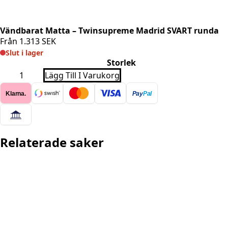
Vändbarat Matta – Twinsupreme Madrid SVART runda
Från
1.313
SEK
Slut i lager
Storlek
Vändbarat
Lägg Till I Varukorg
Matta
-
Klarna.
Pay
Pal
Twinsupreme
Madrid
SVART
runda
mängd
Relaterade saker