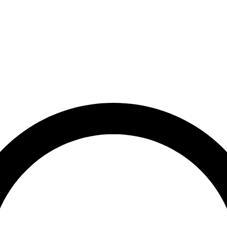
rrätt
Leveranstid på 3-8 vardagar
Över 10 000+ nöjda kunder