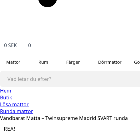
0
SEK
0
Mattor
Rum
Färger
Dörrmattor
Go
Hem
Butik
Lösa mattor
Runda mattor
Vändbarat Matta – Twinsupreme Madrid SVART runda
REA!