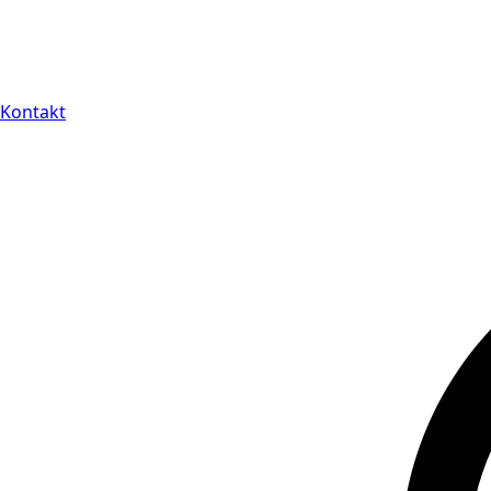
Kontakt
14 dagars full retu
Kontakt