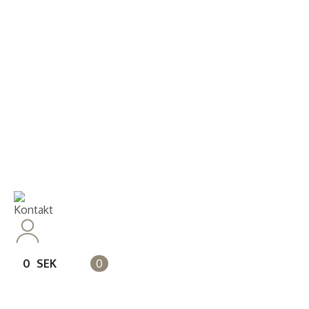
Kontakt
14 dagars full returrätt
Leveranstid på 3-8 var
Kontakt
0
SEK
0