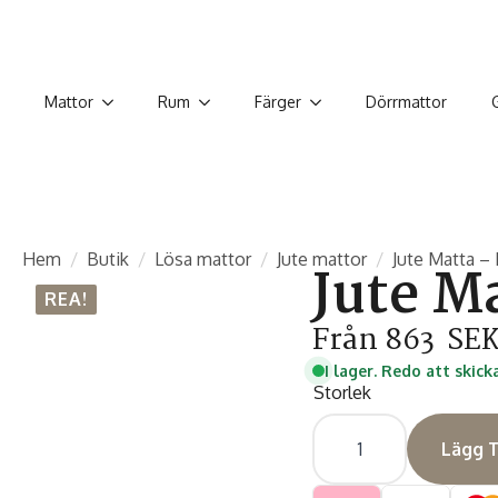
Mattor
Rum
Färger
Dörrmattor
Hem
Butik
Lösa mattor
Jute mattor
Jute Matta –
Jute M
REA!
Från
863
SE
I lager. Redo att skick
Storlek
Jute
Matta
Lägg T
-
Natural
GRÖN