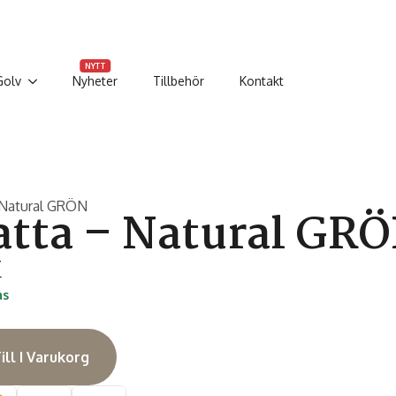
NYTT
Golv
Nyheter
Tillbehör
Kontakt
 Natural GRÖN
atta – Natural GR
K
as
ill I Varukorg