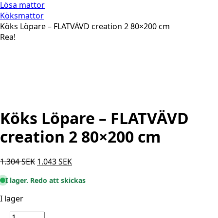
Lösa mattor
Köksmattor
Köks Löpare – FLATVÄVD creation 2 80×200 cm
Rea!
Köks Löpare – FLATVÄVD
creation 2 80×200 cm
Det
Det
1.304
SEK
1.043
SEK
ursprungliga
nuvarande
I lager. Redo att skickas
priset
priset
var:
är:
I lager
1.304 SEK.
1.043 SEK.
Köks