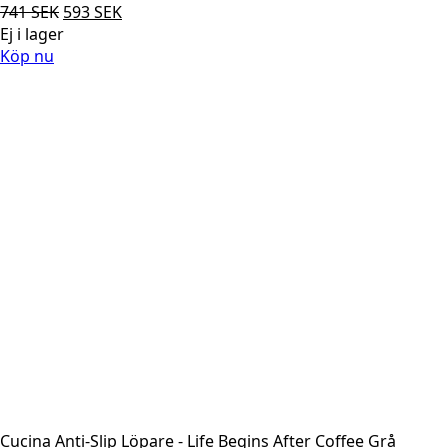
Det
Det
741
SEK
593
SEK
ursprungliga
nuvarande
Ej i lager
priset
priset
Köp nu
var:
är:
741 SEK.
593 SEK.
Cucina Anti-Slip Löpare - Life Begins After Coffee Grå