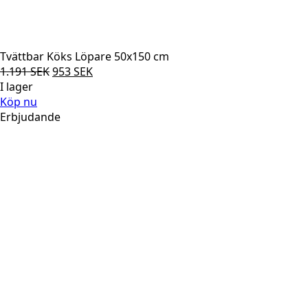
Tvättbar Köks Löpare 50x150 cm
Det
Det
1.191
SEK
953
SEK
ursprungliga
nuvarande
I lager
priset
priset
Köp nu
var:
är:
Erbjudande
1.191 SEK.
953 SEK.