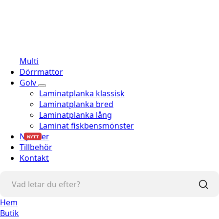
Multi
Dörrmattor
Golv
Laminatplanka klassisk
Laminatplanka bred
Laminatplanka lång
Laminat fiskbensmönster
Nyheter
NYTT
Tillbehör
Kontakt
Hem
Butik