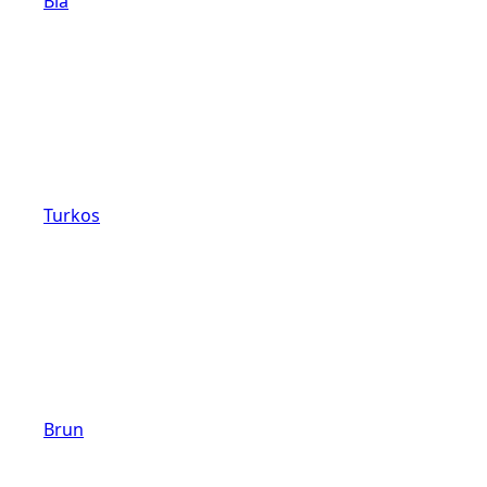
Blå
Turkos
Brun