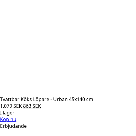
Tvättbar Köks Löpare - Urban 45x140 cm
Det
Det
1.079
SEK
863
SEK
ursprungliga
nuvarande
I lager
priset
priset
Köp nu
var:
är:
Erbjudande
1.079 SEK.
863 SEK.