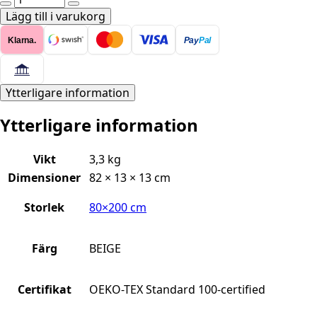
Löpare
Lägg till i varukorg
–
Klarna.
Pay
Pal
FLATVÄVD
creation
2
80x200
Ytterligare information
cm
Ytterligare information
mängd
Vikt
3,3 kg
Dimensioner
82 × 13 × 13 cm
Storlek
80×200 cm
Färg
BEIGE
Certifikat
OEKO-TEX Standard 100-certified