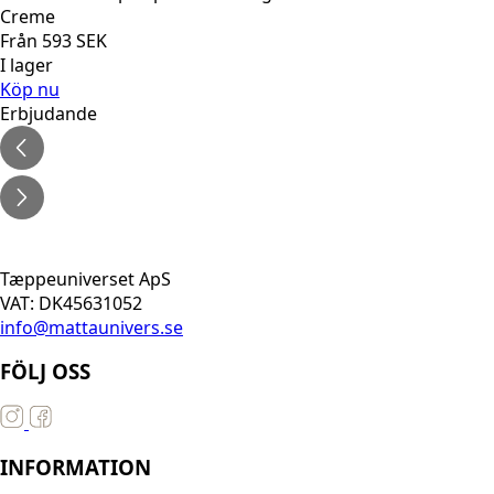
Creme
Från
593
SEK
I lager
Köp nu
Erbjudande
Tæppeuniverset ApS
VAT: DK45631052
info@mattaunivers.se
FÖLJ OSS
INFORMATION