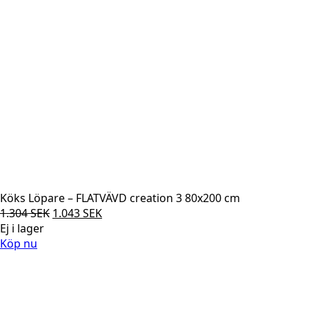
Köks Löpare – FLATVÄVD creation 3 80x200 cm
Det
Det
1.304
SEK
1.043
SEK
ursprungliga
nuvarande
Ej i lager
priset
priset
Köp nu
var:
är:
1.304 SEK.
1.043 SEK.