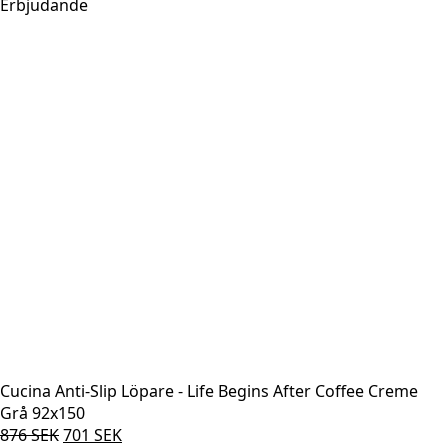
var:
är:
Erbjudande
1.191 SEK.
953 SEK.
Cucina Anti-Slip Löpare - Life Begins After Coffee Creme
Grå 92x150
Det
Det
876
SEK
701
SEK