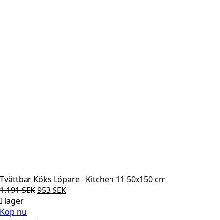
Tvättbar Köks Löpare - Kitchen 11 50x150 cm
Det
Det
1.191
SEK
953
SEK
ursprungliga
nuvarande
I lager
priset
priset
Köp nu