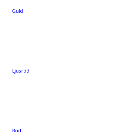
Guld
Ljusröd
Röd