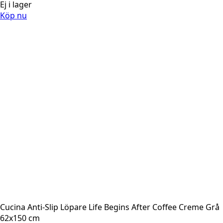
ursprungliga
nuvarande
Ej i lager
priset
priset
Köp nu
var:
är:
876 SEK.
701 SEK.
Cucina Anti-Slip Löpare Life Begins After Coffee Creme Grå
62x150 cm