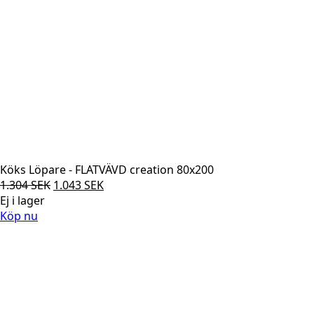
Köks Löpare - FLATVÄVD creation 80x200
Det
Det
1.304
SEK
1.043
SEK
ursprungliga
nuvarande
Ej i lager
priset
priset
Köp nu
var:
är:
1.304 SEK.
1.043 SEK.