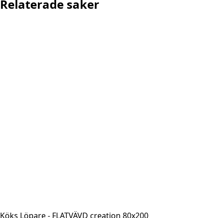
Relaterade saker
Köks Löpare - FLATVÄVD creation 80x200