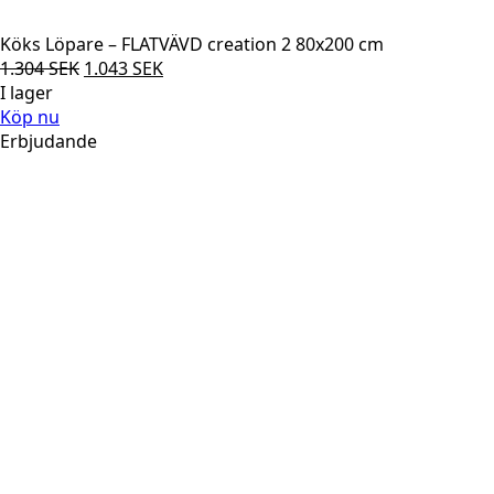
Köks Löpare – FLATVÄVD creation 2 80x200 cm
Det
Det
1.304
SEK
1.043
SEK
ursprungliga
nuvarande
I lager
priset
priset
Köp nu
var:
är:
Erbjudande
1.304 SEK.
1.043 SEK.