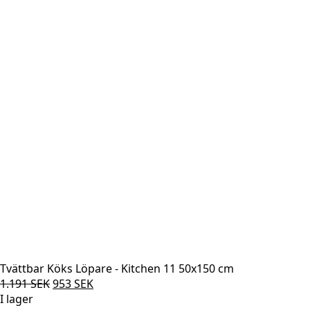
1.191 SEK.
953 SEK.
Tvättbar Köks Löpare - Kitchen 11 50x150 cm
Det
Det
1.191
SEK
953
SEK
ursprungliga
nuvarande
I lager