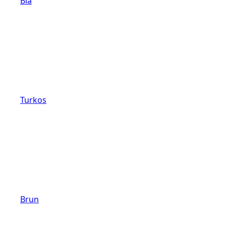
Blå
Turkos
Brun