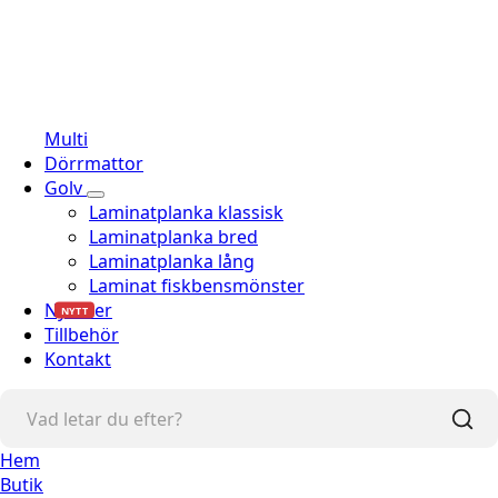
Multi
Dörrmattor
Golv
Laminatplanka klassisk
Laminatplanka bred
Laminatplanka lång
Laminat fiskbensmönster
Nyheter
NYTT
Tillbehör
Kontakt
Hem
Butik