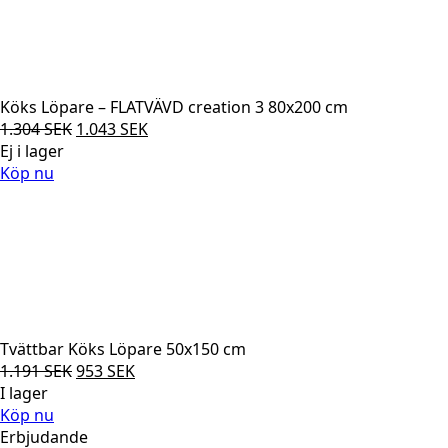
Köks Löpare – FLATVÄVD creation 3 80x200 cm
Det
Det
1.304
SEK
1.043
SEK
ursprungliga
nuvarande
Ej i lager
priset
priset
Köp nu
var:
är:
1.304 SEK.
1.043 SEK.
Tvättbar Köks Löpare 50x150 cm
Det
Det
1.191
SEK
953
SEK
ursprungliga
nuvarande
I lager
priset
priset
Köp nu
var:
är:
Erbjudande