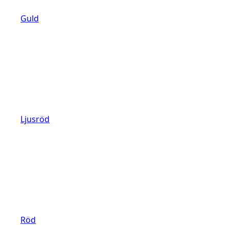
Guld
Ljusröd
Röd