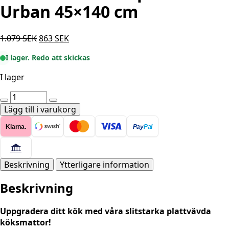
Urban 45×140 cm
Det
Det
1.079
SEK
863
SEK
ursprungliga
nuvarande
I lager. Redo att skickas
priset
priset
var:
är:
I lager
1.079 SEK.
863 SEK.
Tvättbar
Köks
Lägg till i varukorg
Löpare
Klarna.
Pay
Pal
-
Urban
45x140
cm
Beskrivning
Ytterligare information
mängd
Beskrivning
Uppgradera ditt kök med våra slitstarka plattvävda
köksmattor!