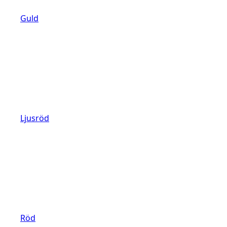
Guld
Ljusröd
Röd