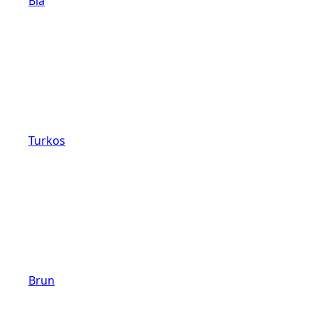
Blå
Turkos
Brun