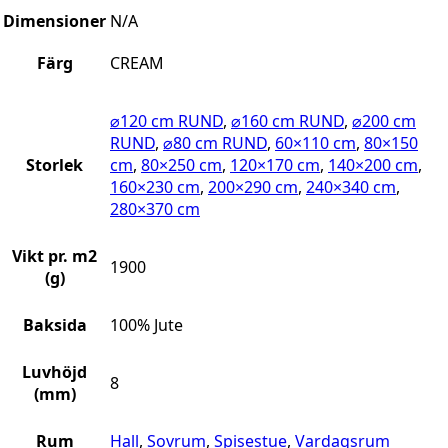
Dimensioner
N/A
Färg
CREAM
⌀120 cm RUND
,
⌀160 cm RUND
,
⌀200 cm
RUND
,
⌀80 cm RUND
,
60×110 cm
,
80×150
Storlek
cm
,
80×250 cm
,
120×170 cm
,
140×200 cm
,
160×230 cm
,
200×290 cm
,
240×340 cm
,
280×370 cm
Vikt pr. m2
1900
(g)
Baksida
100% Jute
Luvhöjd
8
(mm)
Rum
Hall
,
Sovrum
,
Spisestue
,
Vardagsrum