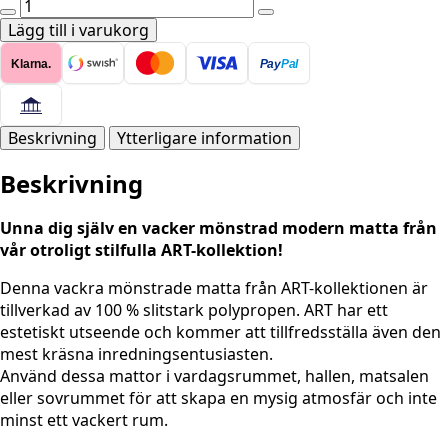
ART
Matta
Lägg till i varukorg
-
Klarna.
Pay
Pal
1121
CREAM
mängd
Beskrivning
Ytterligare information
Beskrivning
Unna dig själv en vacker mönstrad modern matta från
vår otroligt stilfulla ART-kollektion!
Denna vackra mönstrade matta från ART-kollektionen är
tillverkad av 100 % slitstark polypropen. ART har ett
estetiskt utseende och kommer att tillfredsställa även den
mest kräsna inredningsentusiasten.
Använd dessa mattor i vardagsrummet, hallen, matsalen
eller sovrummet för att skapa en mysig atmosfär och inte
minst ett vackert rum.