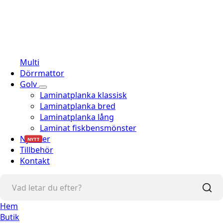
Multi
Dörrmattor
Golv
Laminatplanka klassisk
Laminatplanka bred
Laminatplanka lång
Laminat fiskbensmönster
Nyheter
NYTT
Tillbehör
Kontakt
Hem
Butik