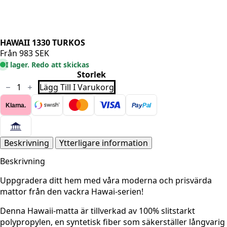
HAWAII 1330 TURKOS
Från
983
SEK
I lager. Redo att skickas
Storlek
HAWAII
Lägg Till I Varukorg
1330
TURKOS
Klarna.
Pay
Pal
mängd
Beskrivning
Ytterligare information
Beskrivning
Uppgradera ditt hem med våra moderna och prisvärda
mattor från den vackra Hawai-serien!
Denna Hawaii-matta är tillverkad av 100% slitstarkt
polypropylen, en syntetisk fiber som säkerställer långvarig