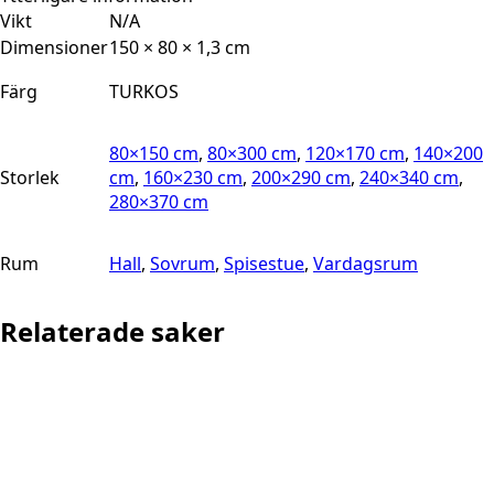
Vikt
N/A
Dimensioner
150 × 80 × 1,3 cm
Färg
TURKOS
80×150 cm
,
80×300 cm
,
120×170 cm
,
140×200
Storlek
cm
,
160×230 cm
,
200×290 cm
,
240×340 cm
,
280×370 cm
Rum
Hall
,
Sovrum
,
Spisestue
,
Vardagsrum
Relaterade saker