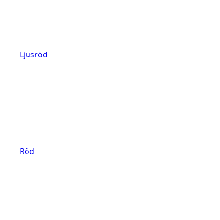
Ljusröd
Röd