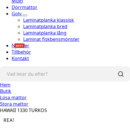
Multi
Dörrmattor
Golv
Laminatplanka klassisk
Laminatplanka bred
Laminatplanka lång
Laminat fiskbensmönster
Nyheter
NYTT
Tillbehör
Kontakt
Hem
Butik
Lösa mattor
Stora mattor
HAWAII 1330 TURKOS
REA!