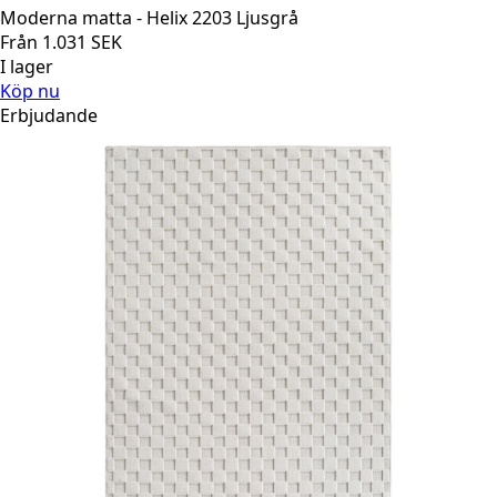
Moderna matta - Helix 2203 Ljusgrå
Från
1.031
SEK
I lager
Köp nu
Erbjudande