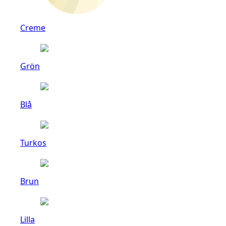
Creme
Grön
Blå
Turkos
Brun
Lilla