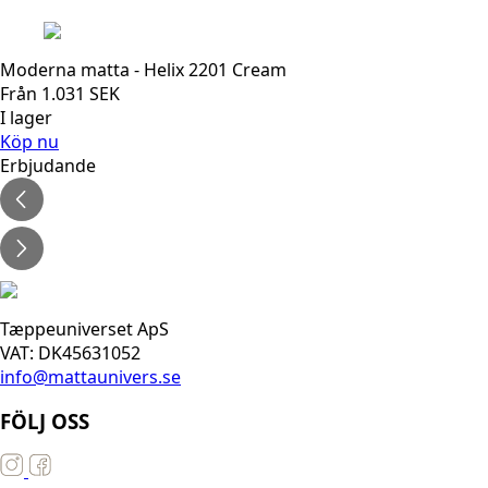
Moderna matta - Helix 2201 Cream
Från
1.031
SEK
I lager
Köp nu
Erbjudande
Tæppeuniverset ApS
VAT: DK45631052
info@mattaunivers.se
FÖLJ OSS