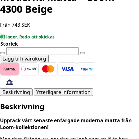
4300 Beige
Från
743
SEK
I lager. Redo att skickas
Storlek
Moderna
Matta
Lägg till i varukorg
-
Klarna.
Pay
Pal
Loom
4300
Beige
mängd
Beskrivning
Ytterligare information
Beskrivning
Upptäck vårt senaste enfärgade moderna matta från
Loom-kollektionen!