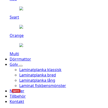
Svart
Orange
Multi
Dörrmattor
Golv
Laminatplanka klassisk
Laminatplanka bred
Laminatplanka lång
Laminat fiskbensmönster
Nyheter
NYTT
Tillbehör
Kontakt