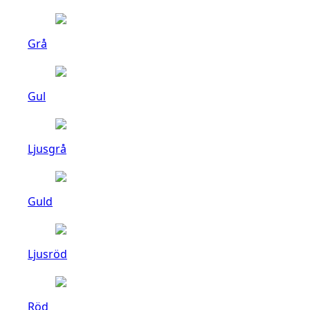
Grå
Gul
Ljusgrå
Guld
Ljusröd
Röd