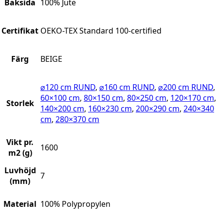
Baksida
100% Jute
Certifikat
OEKO-TEX Standard 100-certified
Färg
BEIGE
⌀120 cm RUND
,
⌀160 cm RUND
,
⌀200 cm RUND
,
60×100 cm
,
80×150 cm
,
80×250 cm
,
120×170 cm
,
Storlek
140×200 cm
,
160×230 cm
,
200×290 cm
,
240×340
cm
,
280×370 cm
Vikt pr.
1600
m2 (g)
Luvhöjd
7
(mm)
Material
100% Polypropylen