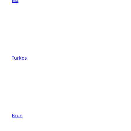
Blå
Turkos
Brun