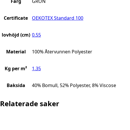
Färg
GRÖN
Certificate
OEKOTEX Standard 100
lovhöjd (cm)
0.55
Material
100% Återvunnen Polyester
Kg per m²
1.35
Baksida
40% Bomull, 52% Polyester, 8% Viscose
Relaterade saker