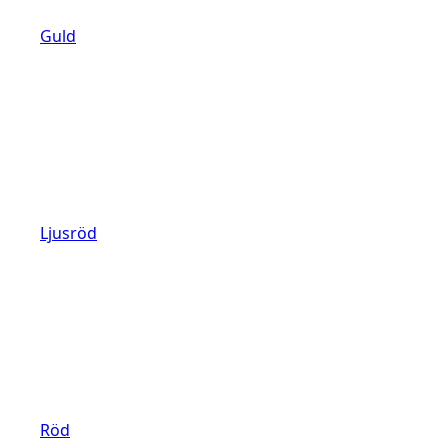
Guld
Ljusröd
Röd