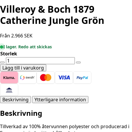
Villeroy & Boch 1879
Catherine Jungle Grön
Från
2.966
SEK
I lager. Redo att skickas
Storlek
Villeroy
&
Lägg till i varukorg
Boch
Klarna.
Pay
Pal
1879
Catherine
Jungle
Grön
Beskrivning
Ytterligare information
mängd
Beskrivning
Tillverkad av 100% återvunnen polyester och producerad i