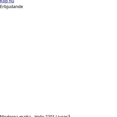
Köp nu
Erbjudande
Moderna matta - Helix 2201 Ljusgrå