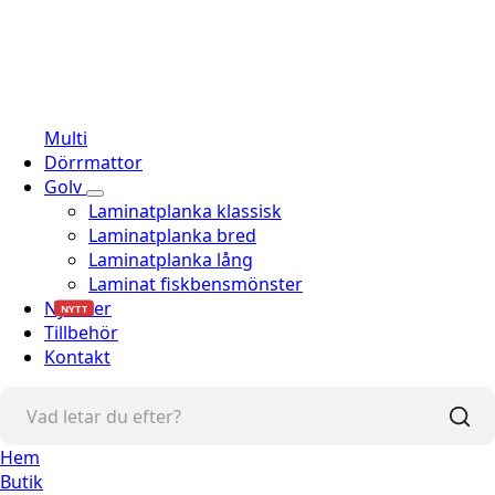
Multi
Dörrmattor
Golv
Laminatplanka klassisk
Laminatplanka bred
Laminatplanka lång
Laminat fiskbensmönster
Nyheter
NYTT
Tillbehör
Kontakt
Hem
Butik