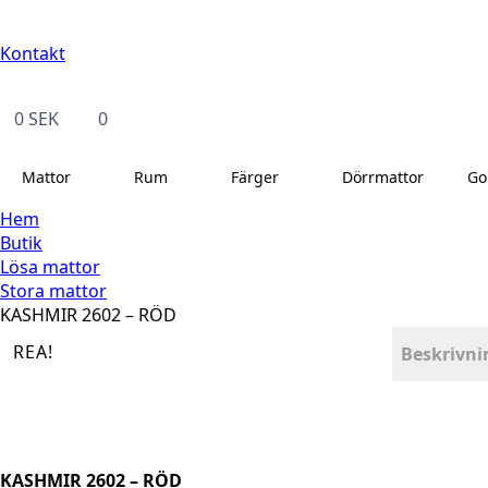
Kontakt
14 dagars full returrätt
Leveranstid på 3-8 var
Kontakt
0
SEK
0
Mattor
Rum
Färger
Dörrmattor
Go
Hem
Butik
Lösa mattor
Stora mattor
KASHMIR 2602 – RÖD
REA!
Beskrivni
KASHMIR 2602 – RÖD