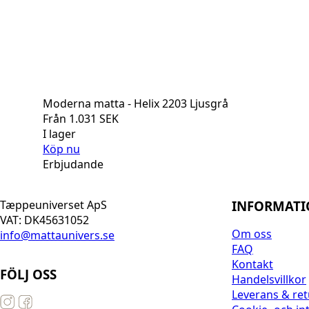
Moderna matta - Helix 2203 Ljusgrå
Från
1.031
SEK
I lager
Köp nu
Erbjudande
INFORMAT
Tæppeuniverset ApS
VAT: DK45631052
Om oss
info@mattaunivers.se
FAQ
Kontakt
FÖLJ OSS
Handelsvillkor
Leverans & ret