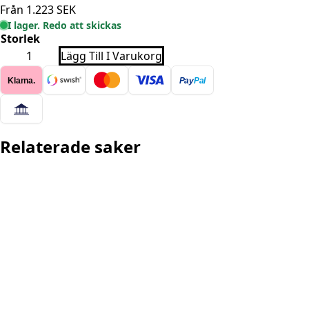
Från
1.223
SEK
I lager. Redo att skickas
Storlek
KASHMIR
Lägg Till I Varukorg
2602
-
Klarna.
Pay
Pal
RÖD
mängd
Relaterade saker