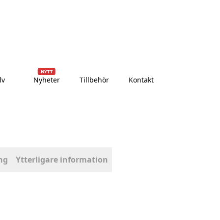
dagar
Över 10 000+ nöjda kunder
Leverans till dörren
NYTT
lv
Nyheter
Tillbehör
Kontakt
ng
Ytterligare information