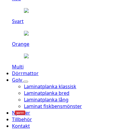
Svart
Orange
Multi
Dörrmattor
Golv
Laminatplanka klassisk
Laminatplanka bred
Laminatplanka lång
Laminat fiskbensmönster
Nyheter
NYTT
Tillbehör
Kontakt