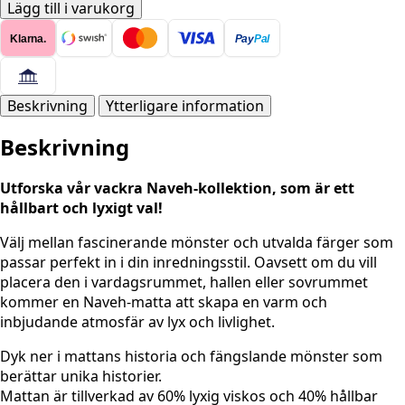
-
Lägg till i varukorg
Nain
Klarna.
Pay
Pal
Blå-
crème
mängd
Beskrivning
Ytterligare information
Beskrivning
Utforska vår vackra Naveh-kollektion, som är ett
hållbart och lyxigt val!
Välj mellan fascinerande mönster och utvalda färger som
passar perfekt in i din inredningsstil. Oavsett om du vill
placera den i vardagsrummet, hallen eller sovrummet
kommer en Naveh-matta att skapa en varm och
inbjudande atmosfär av lyx och livlighet.
Dyk ner i mattans historia och fängslande mönster som
berättar unika historier.
Mattan är tillverkad av 60% lyxig viskos och 40% hållbar