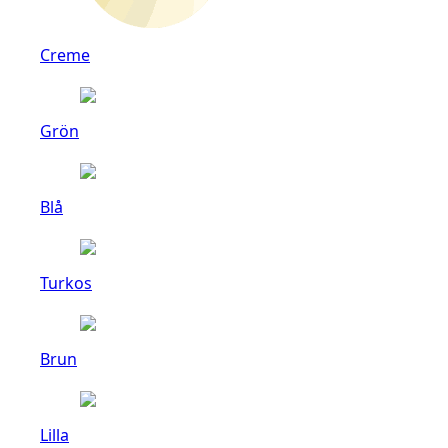
Creme
Grön
Blå
Turkos
Brun
Lilla