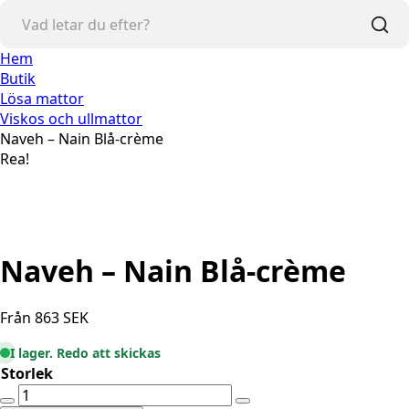
Hem
Butik
Lösa mattor
Viskos och ullmattor
Naveh – Nain Blå-crème
Rea!
Naveh – Nain Blå-crème
Från
863
SEK
I lager. Redo att skickas
Storlek
Naveh