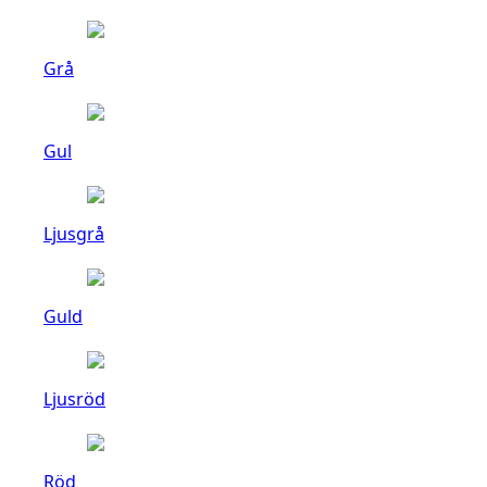
Grå
Gul
Ljusgrå
Guld
Ljusröd
Röd