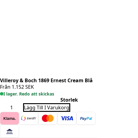
Villeroy & Boch 1869 Ernest Cream Blå
Från
1.152
SEK
I lager. Redo att skickas
Storlek
Villeroy
Lägg Till I Varukorg
&
Boch
Klarna.
Pay
Pal
1869
Ernest
Cream
Blå