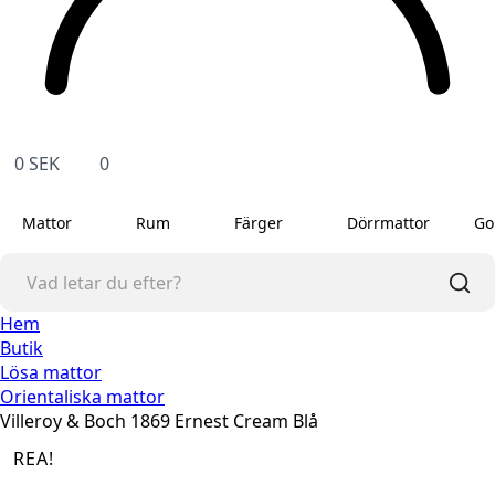
0
SEK
0
Mattor
Rum
Färger
Dörrmattor
Go
Hem
Butik
Lösa mattor
Orientaliska mattor
Villeroy & Boch 1869 Ernest Cream Blå
REA!