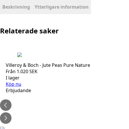
mängd
Beskrivning
Ytterligare information
Relaterade saker
Villeroy & Boch - Jute Peas Pure Nature
Från
1.020
SEK
I lager
Köp nu
Erbjudande