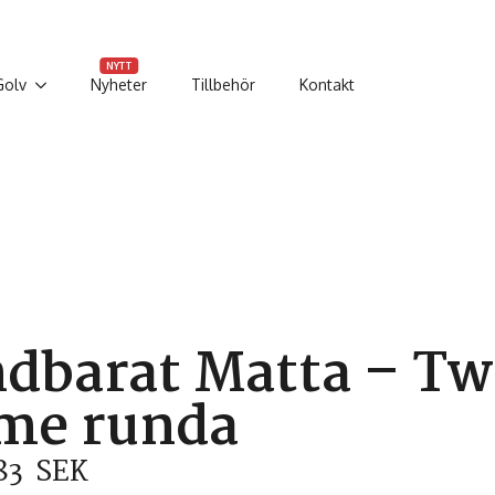
NYTT
Golv
Nyheter
Tillbehör
Kontakt
dbarat Matta – Tw
me runda
83
SEK