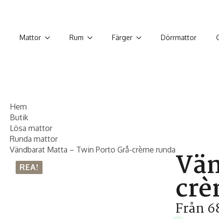
Mattor
Rum
Färger
Dörrmattor
Hem
Butik
Lösa mattor
Runda mattor
Vändbarat Matta – Twin Porto Grå-crème runda
Vän
REA!
crè
Från
6