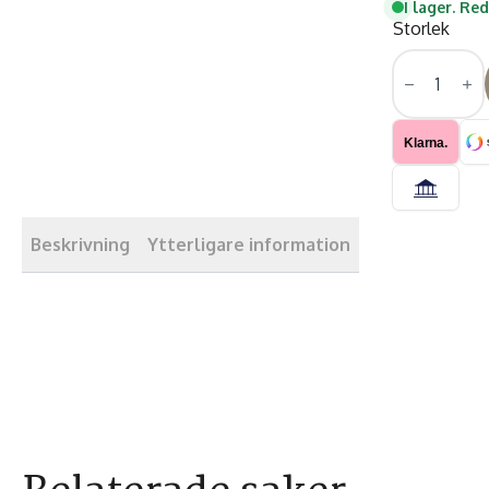
I lager. Re
Storlek
Vändbarat
Matta
-
Twin
Porto
Grå-
Klarna.
crème
runda
mängd
Beskrivning
Ytterligare information