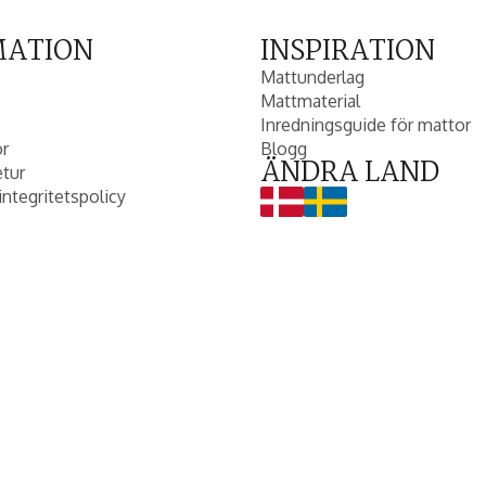
MATION
INSPIRATION
Mattunderlag
Mattmaterial
Inredningsguide för mattor
or
Blogg
ÄNDRA LAND
etur
integritetspolicy