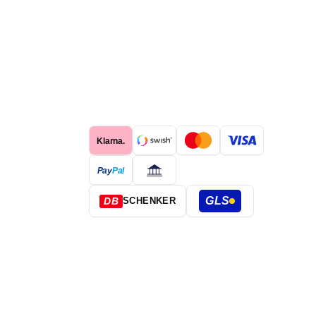
Klarna.
Pay
Pal
GLS
DB
SCHENKER