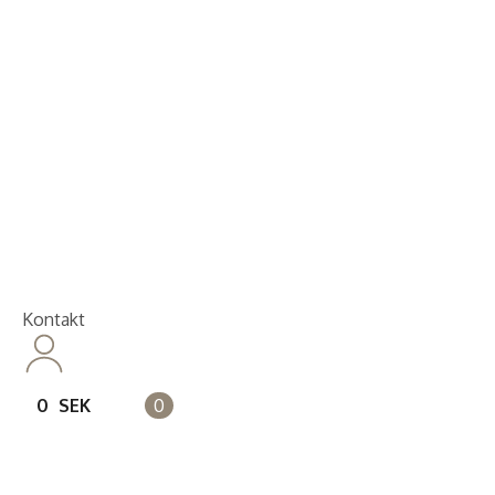
Kontakt
14 dagars full returrätt
Leveranstid på 3-8 var
Kontakt
0
SEK
0