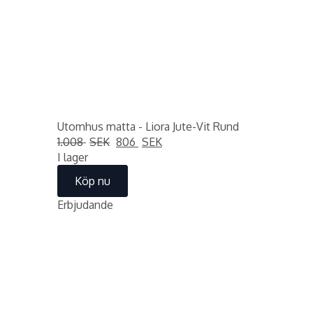
Utomhus matta - Liora Jute-Vit Rund
Det
Det
1.008
SEK
806
SEK
ursprungliga
nuvarande
I lager
priset
priset
Köp nu
var:
är:
1.008 SEK.
806 SEK.
Erbjudande