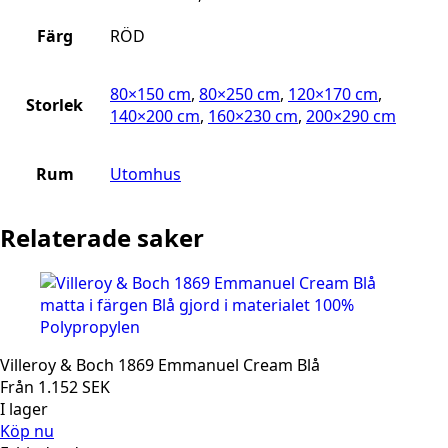
Färg
RÖD
80×150 cm
,
80×250 cm
,
120×170 cm
,
Storlek
140×200 cm
,
160×230 cm
,
200×290 cm
Rum
Utomhus
Relaterade saker
Villeroy & Boch 1869 Emmanuel Cream Blå
Från
1.152
SEK
I lager
Köp nu