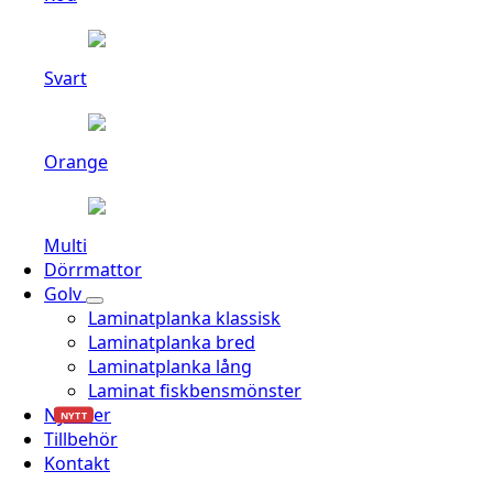
Svart
Orange
Multi
Dörrmattor
Golv
Laminatplanka klassisk
Laminatplanka bred
Laminatplanka lång
Laminat fiskbensmönster
Nyheter
NYTT
Tillbehör
Kontakt