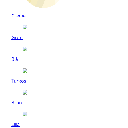
Creme
Grön
Blå
Turkos
Brun
Lilla