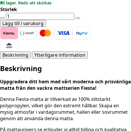
I lager. Redo att skickas
Storlek
FIESTA
4301
Lägg till i varukorg
RÖD
Klarna.
Pay
Pal
mängd
Beskrivning
Ytterligare information
Beskrivning
Uppgradera ditt hem med vårt moderna och prisvänliga
matta från den vackra mattserien Fiesta!
Denna Fiesta-matta är tillverkad av 100% slitstarkt
polypropylen, vilket gör den extremt hållbar. Skapa en
mysig atmosfär i vardagsrummet, hallen eller sovrummet
genom att använda denna matta.
På mattaunivers.se erbjuder vi alltid billiga och kvalitativa