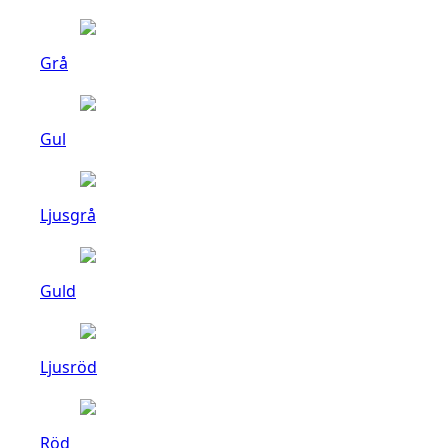
Grå
Gul
Ljusgrå
Guld
Ljusröd
Röd