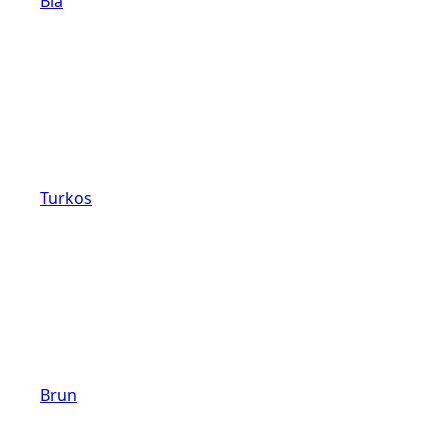
Blå
Turkos
Brun