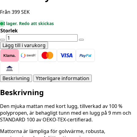
Från
399
SEK
I lager. Redo att skickas
Storlek
Gloria
-
Lägg till i varukorg
Lydia
Klarna.
Pay
Pal
Grå
Rund
mängd
Beskrivning
Ytterligare information
Beskrivning
Den mjuka mattan med kort lugg, tillverkad av 100 %
polypropen, är behagligt tunn med en lugg på 9 mm och
STANDARD 100 av OEKO-TEX-certifierad.
Mattorna är lämpliga för golvvärme, robusta,