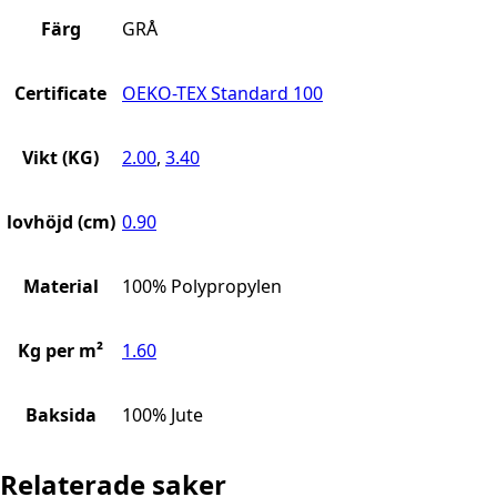
Färg
GRÅ
Certificate
OEKO-TEX Standard 100
Vikt (KG)
2.00
,
3.40
lovhöjd (cm)
0.90
Material
100% Polypropylen
Kg per m²
1.60
Baksida
100% Jute
Relaterade saker