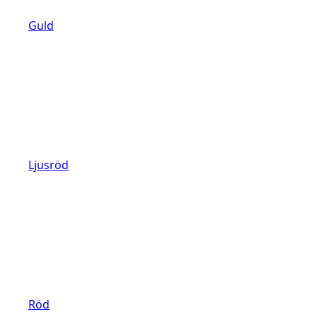
Guld
Ljusröd
Röd