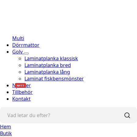
Multi
Dörrmattor
Golv
Laminatplanka klassisk
Laminatplanka bred
Laminatplanka lång
Laminat fiskbensmönster
Nyheter
NYTT
Tillbehör
Kontakt
Hem
Butik