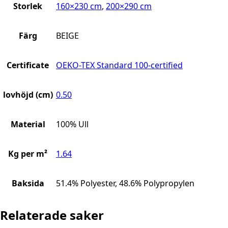
Storlek
160×230 cm
,
200×290 cm
Färg
BEIGE
Certificate
OEKO-TEX Standard 100-certified
lovhöjd (cm)
0.50
Material
100% Ull
Kg per m²
1.64
Baksida
51.4% Polyester, 48.6% Polypropylen
Relaterade saker