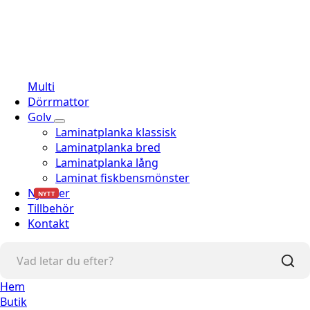
Multi
Dörrmattor
Golv
Laminatplanka klassisk
Laminatplanka bred
Laminatplanka lång
Laminat fiskbensmönster
Nyheter
NYTT
Tillbehör
Kontakt
Hem
Butik