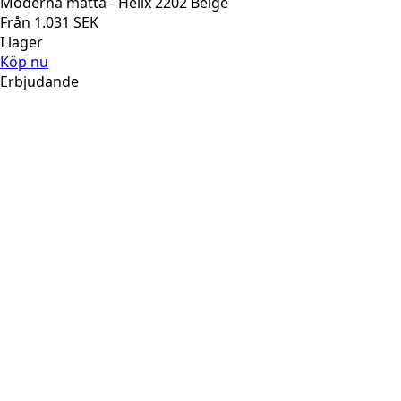
Moderna matta - Helix 2202 Beige
Från
1.031
SEK
I lager
Köp nu
Erbjudande