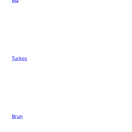
Blå
Turkos
Brun