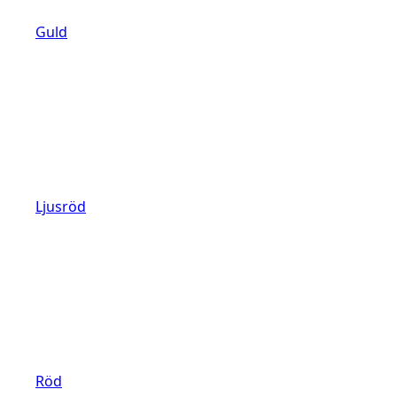
Guld
Ljusröd
Röd