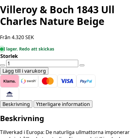
Villeroy & Boch 1843 Ull
Charles Nature Beige
Från
4.320
SEK
I lager. Redo att skickas
Storlek
Villeroy
&
Lägg till i varukorg
Boch
Klarna.
Pay
Pal
1843
Ull
Charles
Nature
Beskrivning
Ytterligare information
Beige
Beskrivning
mängd
Tillverkad i Europa: De naturliga ullmattorna imponerar