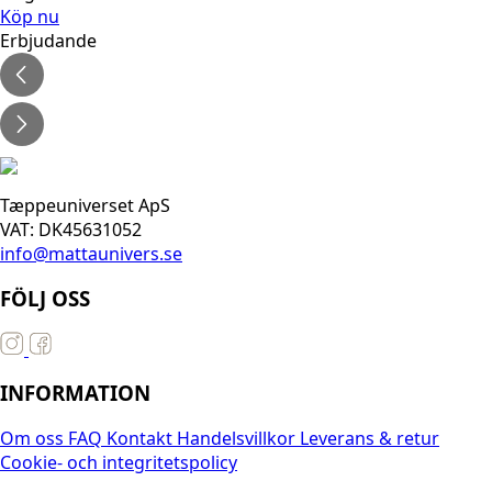
Köp nu
Erbjudande
Tæppeuniverset ApS
VAT: DK45631052
info@mattaunivers.se
FÖLJ OSS
INFORMATION
Om oss
FAQ
Kontakt
Handelsvillkor
Leverans & retur
Cookie- och integritetspolicy