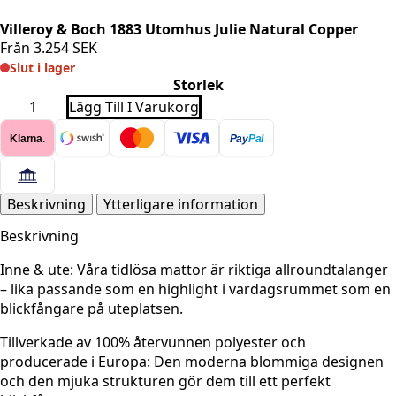
Villeroy & Boch 1883 Utomhus Julie Natural Copper
Från
3.254
SEK
Slut i lager
Storlek
Villeroy
Lägg Till I Varukorg
&
Boch
Klarna.
Pay
Pal
1883
Utomhus
Julie
Natural
Copper
Beskrivning
Ytterligare information
mängd
Beskrivning
Inne & ute:
Våra tidlösa mattor är riktiga allroundtalanger
– lika passande som en highlight i vardagsrummet som en
blickfångare på uteplatsen.
Tillverkade av 100% återvunnen polyester och
producerade i Europa: Den moderna blommiga designen
och den mjuka strukturen gör dem till ett perfekt