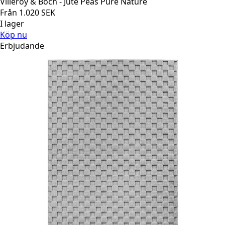
Villeroy & Boch - Jute Peas Pure Nature
Från
1.020
SEK
I lager
Köp nu
Erbjudande