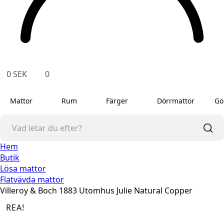
0
SEK
0
Mattor
Rum
Färger
Dörrmattor
Go
Hem
Butik
Lösa mattor
Flatvävda mattor
Villeroy & Boch 1883 Utomhus Julie Natural Copper
REA!