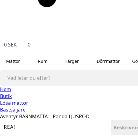
0
SEK
0
Mattor
Rum
Färger
Dörrmattor
Go
Hem
Butik
Lösa mattor
Bästsäljare
Äventyr BARNMATTA – Panda LJUSRÖD
REA!
Beskrivni