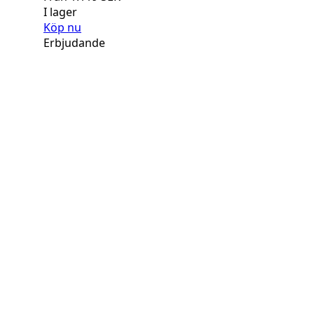
I lager
Köp nu
Erbjudande