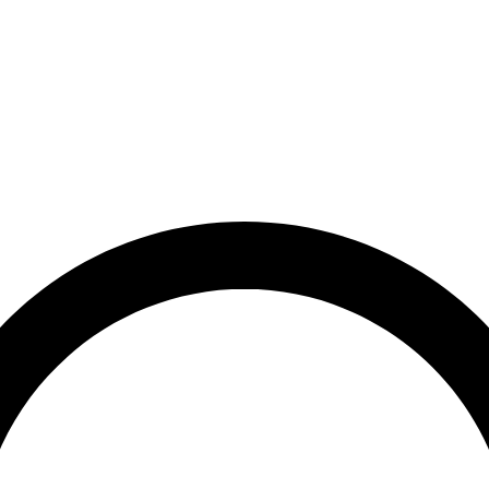
rrätt
Leveranstid på 3-8 vardagar
Över 10 000+ nöjda kunder