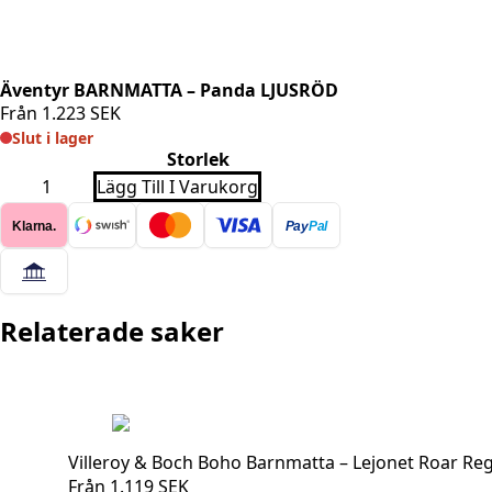
Äventyr BARNMATTA – Panda LJUSRÖD
Från
1.223
SEK
Slut i lager
Storlek
Äventyr
Lägg Till I Varukorg
BARNMATTA
-
Klarna.
Pay
Pal
Panda
LJUSRÖD
mängd
Relaterade saker
Villeroy & Boch Boho Barnmatta – Lejonet Roar Re
Från
1.119
SEK