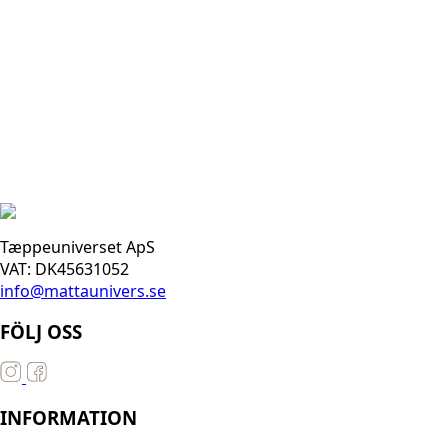
Tæppeuniverset ApS
VAT: DK45631052
info@mattaunivers.se
FÖLJ OSS
INFORMATION