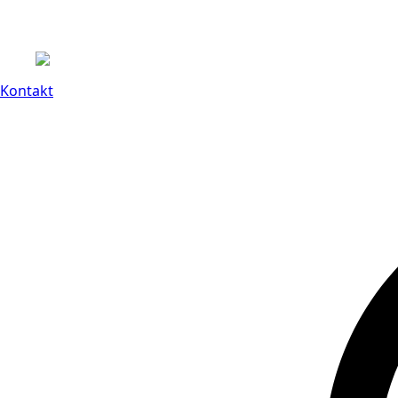
Kontakt
14 dagars full retu
Kontakt