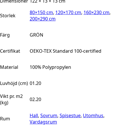
Dimensioner
122 × 13 × 13 cm
80×150 cm
,
120×170 cm
,
160×230 cm
,
Storlek
200×290 cm
Färg
GRÖN
Certifikat
OEKO-TEX Standard 100-certified
Material
100% Polypropylen
Luvhöjd (cm)
01.20
Vikt pr. m2
02.20
(kg)
Hall
,
Sovrum
,
Spisestue
,
Utomhus
,
Rum
Vardagsrum