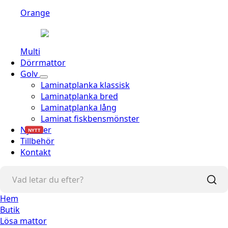
Orange
Multi
Dörrmattor
Golv
Laminatplanka klassisk
Laminatplanka bred
Laminatplanka lång
Laminat fiskbensmönster
Nyheter
NYTT
Tillbehör
Kontakt
Hem
Butik
Lösa mattor