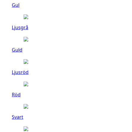
Gul
Ljusgrå
Guld
Ljusröd
Röd
Svart