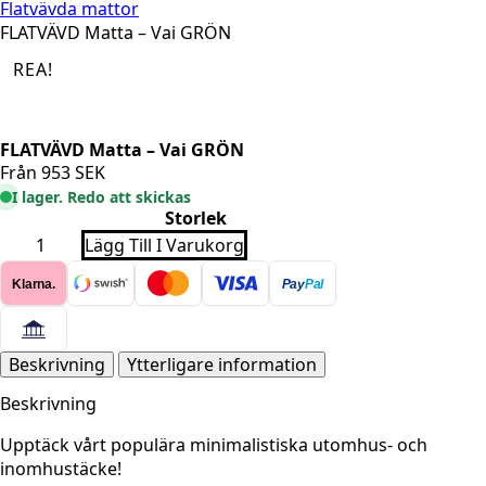
Flatvävda mattor
FLATVÄVD Matta – Vai GRÖN
REA!
FLATVÄVD Matta – Vai GRÖN
Från
953
SEK
I lager. Redo att skickas
Storlek
FLATVÄVD
Lägg Till I Varukorg
Matta
-
Klarna.
Pay
Pal
Vai
GRÖN
mängd
Beskrivning
Ytterligare information
Beskrivning
Upptäck vårt populära minimalistiska utomhus- och
inomhustäcke!