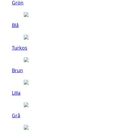
Grön
Blå
Turkos
Brun
Lilla
Grå