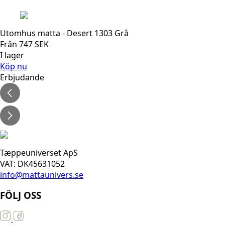
Utomhus matta - Desert 1303 Grå
Från
747
SEK
I lager
Köp nu
Erbjudande
Tæppeuniverset ApS
VAT: DK45631052
info@mattaunivers.se
FÖLJ OSS