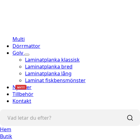
Multi
Dörrmattor
Golv
Laminatplanka klassisk
Laminatplanka bred
Laminatplanka lång
Laminat fiskbensmönster
Nyheter
NYTT
Tillbehör
Kontakt
Hem
Butik