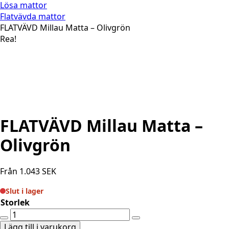
Lösa mattor
Flatvävda mattor
FLATVÄVD Millau Matta – Olivgrön
Rea!
FLATVÄVD Millau Matta –
Olivgrön
Från
1.043
SEK
Slut i lager
Storlek
FLATVÄVD
Millau
Lägg till i varukorg