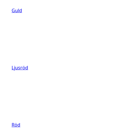
Guld
Ljusröd
Röd