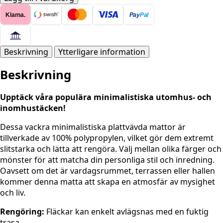
Matta
Klarna.
Pay
Pal
-
Olivgrön
mängd
Beskrivning
Ytterligare information
Beskrivning
Upptäck våra populära minimalistiska utomhus- och
inomhustäcken!
Dessa vackra minimalistiska plattvävda mattor är
tillverkade av 100% polypropylen, vilket gör dem extremt
slitstarka och lätta att rengöra. Välj mellan olika färger och
mönster för att matcha din personliga stil och inredning.
Oavsett om det är vardagsrummet, terrassen eller hallen
kommer denna matta att skapa en atmosfär av mysighet
och liv.
Rengöring:
Fläckar kan enkelt avlägsnas med en fuktig
trasa.