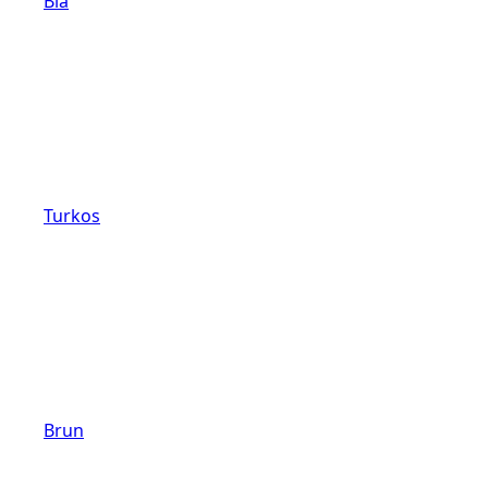
Blå
Turkos
Brun