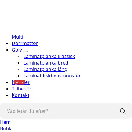
Multi
Dörrmattor
Golv
Laminatplanka klassisk
Laminatplanka bred
Laminatplanka lång
Laminat fiskbensmönster
Nyheter
NYTT
Tillbehör
Kontakt
Hem
Butik