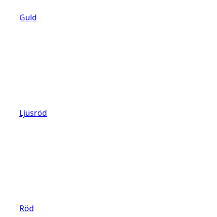
Guld
Ljusröd
Röd