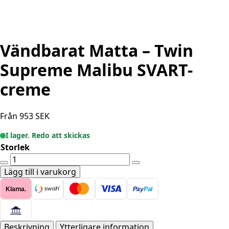
Vändbarat Matta – Twin
Supreme Malibu SVART-
creme
Från
953
SEK
I lager. Redo att skickas
Storlek
Vändbarat
Matta
Lägg till i varukorg
-
Klarna.
Pay
Pal
Twin
Supreme
Malibu
SVART-
Beskrivning
Ytterligare information