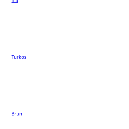
Blå
Turkos
Brun