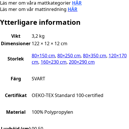
Läs mer om våra mattkategorier
HÄR
Läs mer om vår mattinredning
HÄR
Ytterligare information
Vikt
3,2 kg
Dimensioner
122 × 12 × 12 cm
80×150 cm
,
80×250 cm
,
80×350 cm
,
120×170
Storlek
cm
,
160×230 cm
,
200×290 cm
Färg
SVART
Certifikat
OEKO-TEX Standard 100-certified
Material
100% Polypropylen
Luvhöjd (cm)
00.50