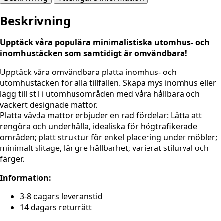
creme
Beskrivning
mängd
Upptäck våra populära minimalistiska utomhus- och
inomhustäcken som samtidigt är omvändbara!
Upptäck våra omvändbara platta inomhus- och
utomhustäcken för alla tillfällen. Skapa mys inomhus eller
lägg till stil i utomhusområden med våra hållbara och
vackert designade mattor.
Platta vävda mattor erbjuder en rad fördelar: Lätta att
rengöra och underhålla, idealiska för högtrafikerade
områden; platt struktur för enkel placering under möbler;
minimalt slitage, längre hållbarhet; varierat stilurval och
färger.
Information:
3-8 dagars leveranstid
14 dagars returrätt