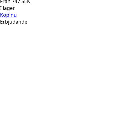
Från
747
SEK
I lager
Köp nu
Erbjudande